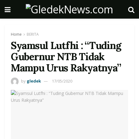
Home
BERITA
Syamsul Lutfhi : “Tuding
Gubernur NTB Tidak
Mampu Urus Rakyatnya”
by
gledek
17/05/2020