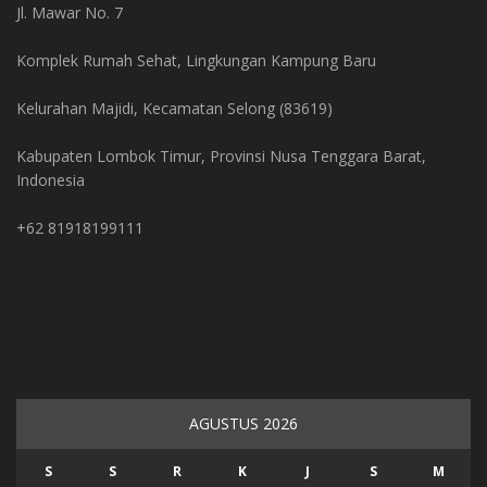
Jl. Mawar No. 7
Komplek Rumah Sehat, Lingkungan Kampung Baru
Kelurahan Majidi, Kecamatan Selong (83619)
Kabupaten Lombok Timur, Provinsi Nusa Tenggara Barat,
Indonesia
+62 81918199111
AGUSTUS 2026
S
S
R
K
J
S
M