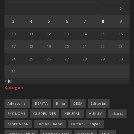
1
2
3
4
5
6
7
8
9
10
11
12
13
14
15
16
17
18
19
20
21
22
23
24
25
26
27
28
29
30
31
« Jul
Kategori
Advetorial
BERITA
Bima
DESA
Editorial
EKONOMI
GLEDEK NTB
HIBURAN
HUKUM
Jakarta
KESEHATAN
Lombok Barat
Lombok Tengah
Lombok Timur
Lombok Utara
Mataram
Musik