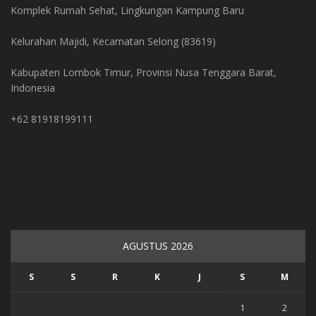
Komplek Rumah Sehat, Lingkungan Kampung Baru
Kelurahan Majidi, Kecamatan Selong (83619)
Kabupaten Lombok Timur, Provinsi Nusa Tenggara Barat,
Indonesia
+62 81918199111
AGUSTUS 2026
S
S
R
K
J
S
M
1
2