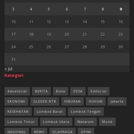
3
4
5
6
7
8
9
10
11
12
13
14
15
16
17
18
19
20
21
22
23
24
25
26
27
28
29
30
31
« Jul
Kategori
Advetorial
BERITA
Bima
DESA
Editorial
EKONOMI
GLEDEK NTB
HIBURAN
HUKUM
Jakarta
KESEHATAN
Lombok Barat
Lombok Tengah
Lombok Timur
Lombok Utara
Mataram
Musik
NASIONAL
NEWS
OLAHRAGA
OPINI