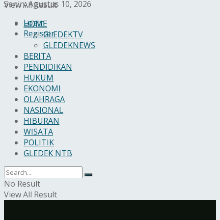
Senin, Agustus 10, 2026
View All Result
Login
HOME
Register
GLEDEKTV
GLEDEKNEWS
BERITA
PENDIDIKAN
HUKUM
EKONOMI
OLAHRAGA
NASIONAL
HIBURAN
WISATA
POLITIK
GLEDEK NTB
No Result
View All Result