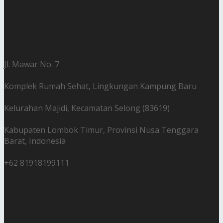
Jl. Mawar No. 7
Komplek Rumah Sehat, Lingkungan Kampung Baru
Kelurahan Majidi, Kecamatan Selong (83619)
Kabupaten Lombok Timur, Provinsi Nusa Tenggara
Barat, Indonesia
+62 81918199111