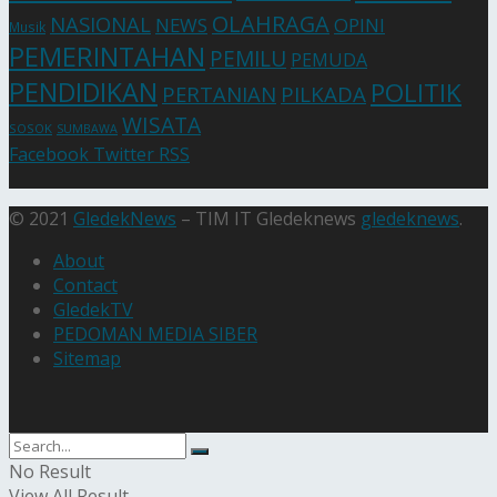
OLAHRAGA
NASIONAL
NEWS
OPINI
Musik
PEMERINTAHAN
PEMILU
PEMUDA
PENDIDIKAN
POLITIK
PERTANIAN
PILKADA
WISATA
SOSOK
SUMBAWA
Facebook
Twitter
RSS
© 2021
GledekNews
– TIM IT Gledeknews
gledeknews
.
About
Contact
GledekTV
PEDOMAN MEDIA SIBER
Sitemap
No Result
View All Result