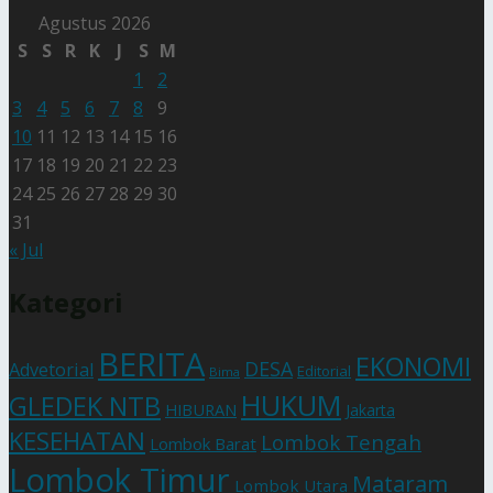
Agustus 2026
S
S
R
K
J
S
M
1
2
3
4
5
6
7
8
9
10
11
12
13
14
15
16
17
18
19
20
21
22
23
24
25
26
27
28
29
30
31
« Jul
Kategori
BERITA
EKONOMI
DESA
Advetorial
Editorial
Bima
HUKUM
GLEDEK NTB
HIBURAN
Jakarta
KESEHATAN
Lombok Tengah
Lombok Barat
Lombok Timur
Mataram
Lombok Utara