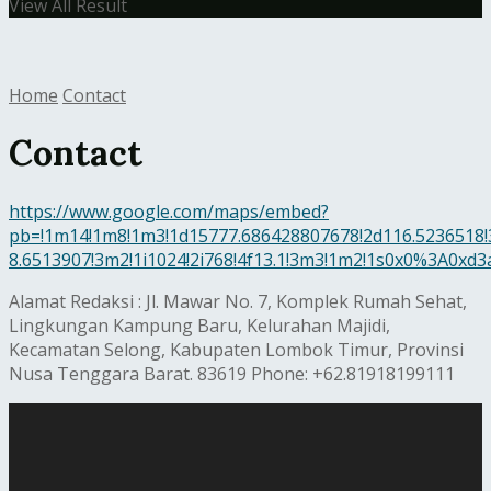
View All Result
Home
Contact
Contact
https://www.google.com/maps/embed?
pb=!1m14!1m8!1m3!1d15777.686428807678!2d116.5236518!
8.6513907!3m2!1i1024!2i768!4f13.1!3m3!1m2!1s0x0%3A0xd
Alamat Redaksi : Jl. Mawar No. 7, Komplek Rumah Sehat,
Lingkungan Kampung Baru, Kelurahan Majidi,
Kecamatan Selong, Kabupaten Lombok Timur, Provinsi
Nusa Tenggara Barat. 83619 Phone: +62.81918199111