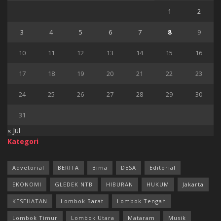
1
2
3
4
5
6
7
8
9
10
11
12
13
14
15
16
17
18
19
20
21
22
23
24
25
26
27
28
29
30
31
« Jul
Kategori
Advetorial
BERITA
Bima
DESA
Editorial
EKONOMI
GLEDEK NTB
HIBURAN
HUKUM
Jakarta
KESEHATAN
Lombok Barat
Lombok Tengah
Lombok Timur
Lombok Utara
Mataram
Musik