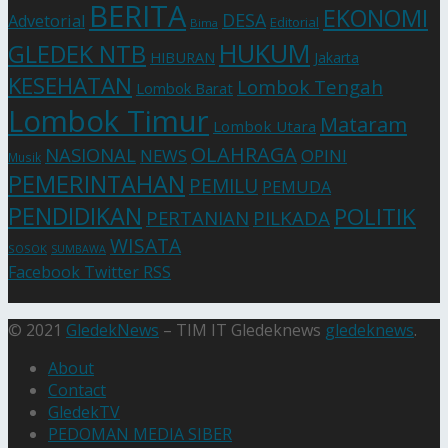
BERITA
EKONOMI
DESA
Advetorial
Editorial
Bima
HUKUM
GLEDEK NTB
HIBURAN
Jakarta
KESEHATAN
Lombok Tengah
Lombok Barat
Lombok Timur
Mataram
Lombok Utara
OLAHRAGA
NASIONAL
NEWS
OPINI
Musik
PEMERINTAHAN
PEMILU
PEMUDA
PENDIDIKAN
POLITIK
PERTANIAN
PILKADA
WISATA
SOSOK
SUMBAWA
Facebook
Twitter
RSS
© 2021
GledekNews
– TIM IT Gledeknews
gledeknews
.
About
Contact
GledekTV
PEDOMAN MEDIA SIBER