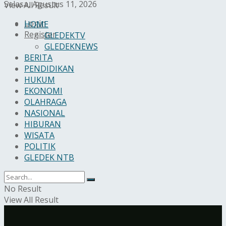
Selasa, Agustus 11, 2026
View All Result
Login
HOME
Register
GLEDEKTV
GLEDEKNEWS
BERITA
PENDIDIKAN
HUKUM
EKONOMI
OLAHRAGA
NASIONAL
HIBURAN
WISATA
POLITIK
GLEDEK NTB
No Result
View All Result