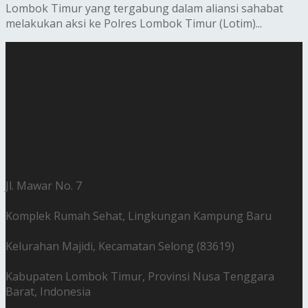
Lombok Timur yang tergabung dalam aliansi sahabat
melakukan aksi ke Polres Lombok Timur (Lotim)...
Jl. Mawar No. 7
Komplek Rumah Sehat, Lingkungan Kampung Baru
Kelurahan Majidi, Kecamatan Selong (83619)
Kabupaten Lombok Timur, Provinsi Nusa Tenggara
Barat, Indonesia