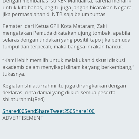
Dengan membahas isu KEK Mandalika, karena menarik
untuk kita bahas, begitu juga jangan ‎bicarakan Negara,
jika permasalahan di NTB saja belum tuntas.‎
Pemateri dari Ketua GPII Kota Mataram, Zaki
mengatakan ‎Pemuda dikatakan ujung tombak, apabila
selaras dengan tindakan yang positif tapo jika pemuda
tumpul dan terpecah, maka bangsa ini akan hancur.
“Kami lebih memilih untuk melakukan diskusi diskusi
akademis dalam menyikapi dinamika yang berkembang,”
tukasnya.
Kegiatan shilaturrahmi itu juga dirangkaikan dengan
deklarasi cinta damai yang diikuti semua peserta
shilaturahmi.(Red).
Share
400
Send
Share
Tweet
250
Share
100
ADVERTISEMENT