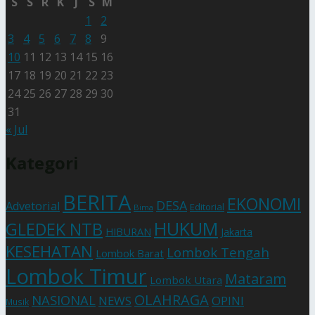
S
S
R
K
J
S
M
1
2
3
4
5
6
7
8
9
10
11
12
13
14
15
16
17
18
19
20
21
22
23
24
25
26
27
28
29
30
31
« Jul
Kategori
BERITA
EKONOMI
DESA
Advetorial
Editorial
Bima
HUKUM
GLEDEK NTB
HIBURAN
Jakarta
KESEHATAN
Lombok Tengah
Lombok Barat
Lombok Timur
Mataram
Lombok Utara
OLAHRAGA
NASIONAL
NEWS
OPINI
Musik