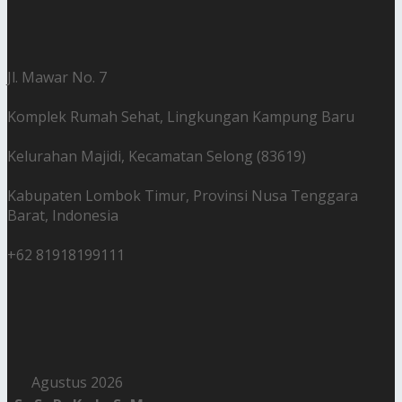
Jl. Mawar No. 7
Komplek Rumah Sehat, Lingkungan Kampung Baru
Kelurahan Majidi, Kecamatan Selong (83619)
Kabupaten Lombok Timur, Provinsi Nusa Tenggara
Barat, Indonesia
+62 81918199111
Agustus 2026