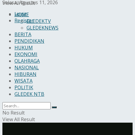
Selasa, Agustus 11, 2026
View All Result
Login
HOME
Register
GLEDEKTV
GLEDEKNEWS
BERITA
PENDIDIKAN
HUKUM
EKONOMI
OLAHRAGA
NASIONAL
HIBURAN
WISATA
POLITIK
GLEDEK NTB
No Result
View All Result