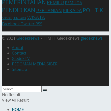
PEMERINTAHAN
PEMILU
PEMUDA
PENDIDIKAN
POLITIK
PERTANIAN
PILKADA
WISATA
SOSOK
SUMBAWA
Facebook
Twitter
RSS
© 2021
GledekNews
– TIM IT Gledeknews
gledeknews
.
About
Contact
GledekTV
PEDOMAN MEDIA SIBER
Sitemap
No Result
View All Result
HOME