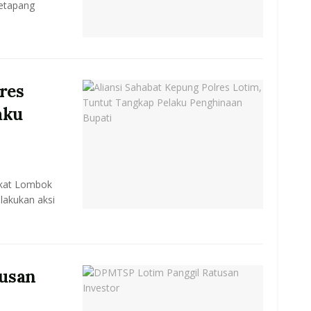
Ketapang
res
aku
akat Lombok
lakukan aksi
usan