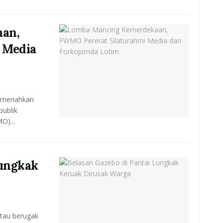
an,
 Media
emeriahkan
ublik
O)...
Lungkak
tau berugak