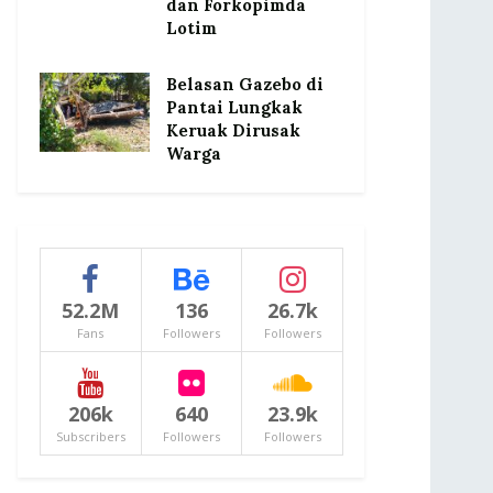
dan Forkopimda
Lotim
Belasan Gazebo di
Pantai Lungkak
Keruak Dirusak
Warga
52.2M
136
26.7k
Fans
Followers
Followers
206k
640
23.9k
Subscribers
Followers
Followers