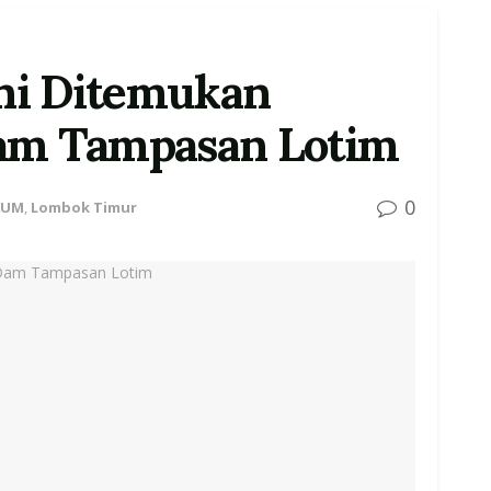
ni Ditemukan
Dam Tampasan Lotim
0
KUM
,
Lombok Timur