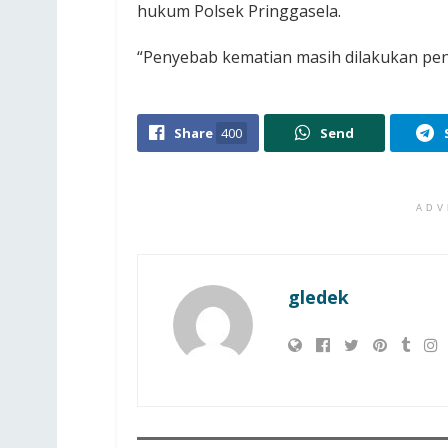
hukum Polsek Pringgasela.
“Penyebab kematian masih dilakukan peny
Share
400
Send
ADV
gledek