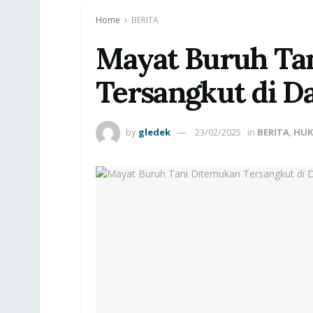
Home
BERITA
Mayat Buruh Ta
Tersangkut di 
by
gledek
23/02/2025
in
BERITA
,
HU