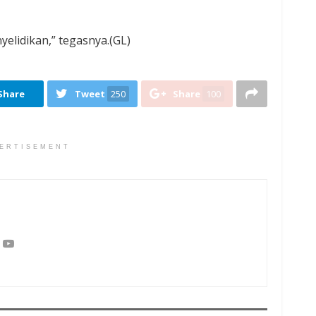
elidikan,” tegasnya.(GL)
Share
Tweet
250
Share
100
ERTISEMENT