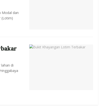
n Modal dan
 (Lotim)
rbakar
 lahan di
ringgabaya