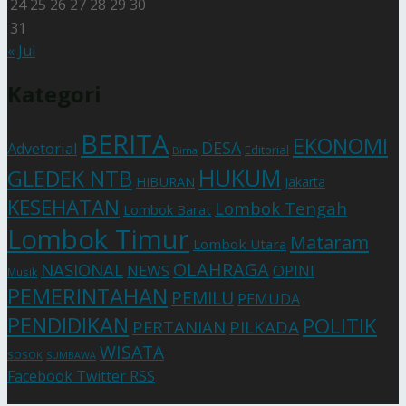
24
25
26
27
28
29
30
31
« Jul
Kategori
BERITA
EKONOMI
DESA
Advetorial
Editorial
Bima
HUKUM
GLEDEK NTB
HIBURAN
Jakarta
KESEHATAN
Lombok Tengah
Lombok Barat
Lombok Timur
Mataram
Lombok Utara
OLAHRAGA
NASIONAL
NEWS
OPINI
Musik
PEMERINTAHAN
PEMILU
PEMUDA
PENDIDIKAN
POLITIK
PERTANIAN
PILKADA
WISATA
SOSOK
SUMBAWA
Facebook
Twitter
RSS