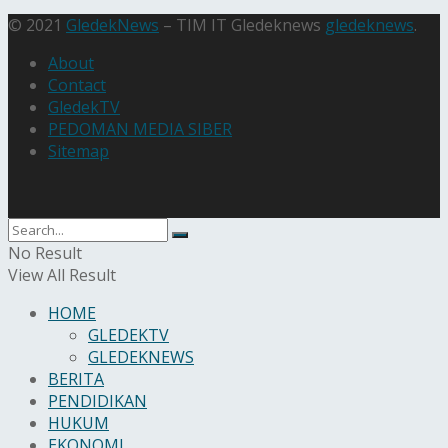
© 2021
GledekNews
– TIM IT Gledeknews
gledeknews
.
About
Contact
GledekTV
PEDOMAN MEDIA SIBER
Sitemap
No Result
View All Result
HOME
GLEDEKTV
GLEDEKNEWS
BERITA
PENDIDIKAN
HUKUM
EKONOMI