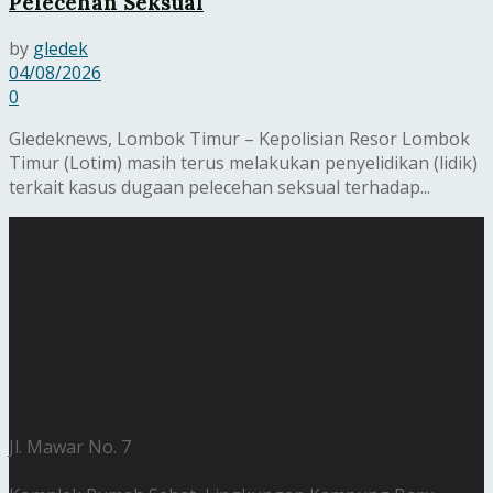
Pelecehan Seksual
by
gledek
04/08/2026
0
Gledeknews, Lombok Timur – Kepolisian Resor Lombok
Timur (Lotim) masih terus melakukan penyelidikan (lidik)
terkait kasus dugaan pelecehan seksual terhadap...
Jl. Mawar No. 7