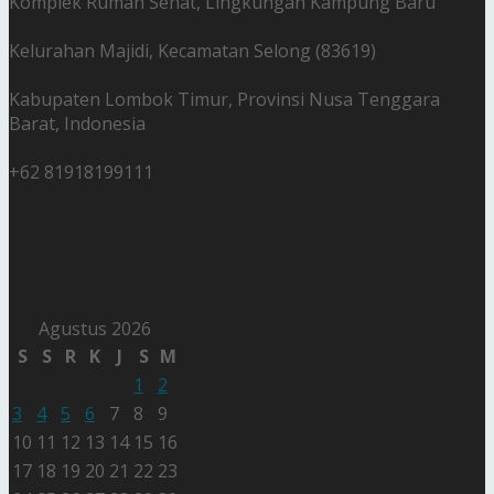
Komplek Rumah Sehat, Lingkungan Kampung Baru
Kelurahan Majidi, Kecamatan Selong (83619)
Kabupaten Lombok Timur, Provinsi Nusa Tenggara
Barat, Indonesia
+62 81918199111
Agustus 2026
S
S
R
K
J
S
M
1
2
3
4
5
6
7
8
9
10
11
12
13
14
15
16
17
18
19
20
21
22
23