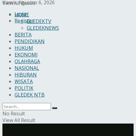
Kamis, Agustus 6, 2026
View All Result
Login
HOME
Register
GLEDEKTV
GLEDEKNEWS
BERITA
PENDIDIKAN
HUKUM
EKONOMI
OLAHRAGA
NASIONAL
HIBURAN
WISATA
POLITIK
GLEDEK NTB
No Result
View All Result