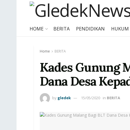
HOME
BERITA
PENDIDIKAN
HUKUM
Home
BERITA
Kades Gunung M
Dana Desa Kepa
by
gledek
15/05/2020
in
BERITA