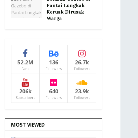
Pantai Lungkak
Keruak Dirusak
Warga
52.2M
136
26.7k
Fans
Followers
Followers
206k
640
23.9k
Subscribers
Followers
Followers
MOST VIEWED