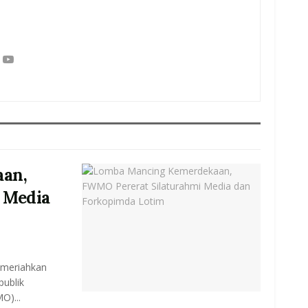
an,
 Media
emeriahkan
ublik
O)...