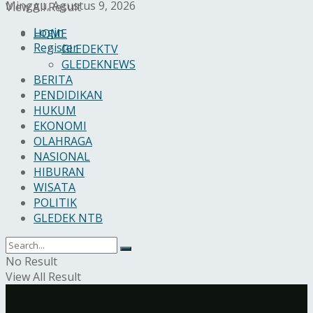
Minggu, Agustus 9, 2026
View All Result
Login
HOME
Register
GLEDEKTV
GLEDEKNEWS
BERITA
PENDIDIKAN
HUKUM
EKONOMI
OLAHRAGA
NASIONAL
HIBURAN
WISATA
POLITIK
GLEDEK NTB
No Result
View All Result