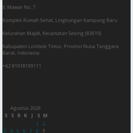
Jl. Mawar No. 7
Komplek Rumah Sehat, Lingkungan Kampung Baru
Kelurahan Majidi, Kecamatan Selong (83619)
Kabupaten Lombok Timur, Provinsi Nusa Tenggara
Barat, Indonesia
+62 81918199111
Agustus 2026
S
S
R
K
J
S
M
1
2
3
4
5
6
7
8
9