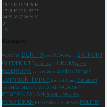
10
11
12
13
14
15
16
17
18
19
20
21
22
23
24
25
26
27
28
29
30
31
« Jul
Kategori
BERITA
EKONOMI
DESA
Advetorial
Editorial
Bima
HUKUM
GLEDEK NTB
HIBURAN
Jakarta
KESEHATAN
Lombok Tengah
Lombok Barat
Lombok Timur
Mataram
Lombok Utara
OLAHRAGA
NASIONAL
NEWS
OPINI
Musik
PEMERINTAHAN
PEMILU
PEMUDA
PENDIDIKAN
POLITIK
PERTANIAN
PILKADA