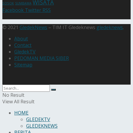
WISATA
SOSOK
SUMBAWA
Facebook
Twitter
RSS
© 2021
GledekNews
– TIM IT Gledeknews
gledeknews
.
About
Contact
GledekTV
PEDOMAN MEDIA SIBER
Sitemap
No Result
View All Result
HOME
GLEDEKTV
GLEDEKNEWS
BERITA