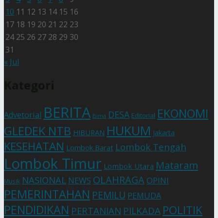
10
11
12
13
14
15
16
17
18
19
20
21
22
23
24
25
26
27
28
29
30
31
« Jul
Kategori
BERITA
EKONOMI
DESA
Advetorial
Editorial
Bima
HUKUM
GLEDEK NTB
HIBURAN
Jakarta
KESEHATAN
Lombok Tengah
Lombok Barat
Lombok Timur
Mataram
Lombok Utara
OLAHRAGA
NASIONAL
NEWS
OPINI
Musik
PEMERINTAHAN
PEMILU
PEMUDA
PENDIDIKAN
POLITIK
PERTANIAN
PILKADA