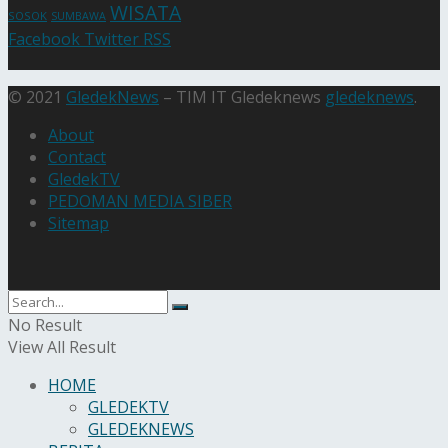
WISATA
SOSOK
SUMBAWA
Facebook
Twitter
RSS
© 2021
GledekNews
– TIM IT Gledeknews
gledeknews
.
About
Contact
GledekTV
PEDOMAN MEDIA SIBER
Sitemap
No Result
View All Result
HOME
GLEDEKTV
GLEDEKNEWS