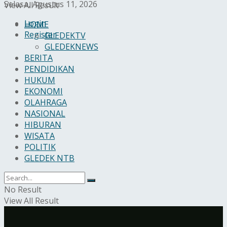
Selasa, Agustus 11, 2026
View All Result
Login
HOME
Register
GLEDEKTV
GLEDEKNEWS
BERITA
PENDIDIKAN
HUKUM
EKONOMI
OLAHRAGA
NASIONAL
HIBURAN
WISATA
POLITIK
GLEDEK NTB
No Result
View All Result