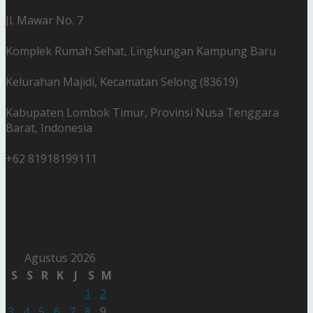
Jl. Mawar No. 7
Komplek Rumah Sehat, Lingkungan Kampung Baru
Kelurahan Majidi, Kecamatan Selong (83619)
Kabupaten Lombok Timur, Provinsi Nusa Tenggara
Barat, Indonesia
+62 81918199111
Agustus 2026
S
S
R
K
J
S
M
1
2
3
4
5
6
7
8
9