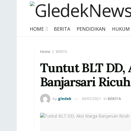
HOME
BERITA
PENDIDIKAN
HUKUM
Home
BERITA
Tuntut BLT DD, 
Banjarsari Ricuh
by
gledek
30/01/2021
in
BERITA