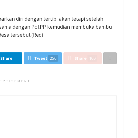
rkan diri dengan tertib, akan tetapi setelah
bersama dengan Pol.PP kemudian membuka bambu
sa tersebut.(Red)‎
Share
Tweet
250
Share
100
ERTISEMENT