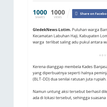
1000
1000
Share on Facebo
SHARES
VIEWS
GledekNews-Lotim.
Puluhan warga Banj
Kecamatan Labuhan Haji, Kabupaten Lombo
warga terlibat saling adu pukul antara 
ADV
Kerena dianggap membela Kades Banjasar
yang diperbuatnya seperti halnya pemi
(BLT-DD) dua senilai ratusan juta rupiah.‎
Namun untung aksi tersebut berhasil dile
ada di lokasi tersebut, sehingga suasana 