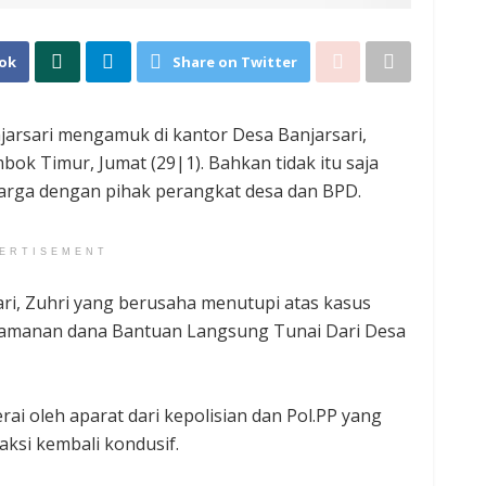
ok
Share on Twitter
arsari mengamuk di kantor Desa Banjarsari,
k Timur, Jumat (29|1). Bahkan tidak itu saja
warga dengan pihak perangkat desa dan BPD.
ERTISEMENT
i, Zuhri yang berusaha menutupi atas kasus
njamanan dana Bantuan Langsung Tunai Dari Desa
rai oleh aparat dari kepolisian dan Pol.PP yang
aksi kembali kondusif.