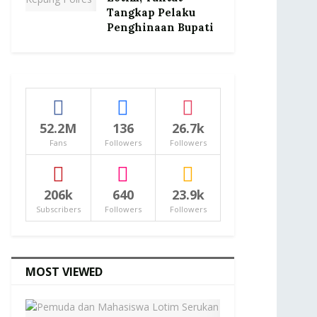
Tangkap Pelaku
Penghinaan Bupati
52.2M
136
26.7k
Fans
Followers
Followers
206k
640
23.9k
Subscribers
Followers
Followers
MOST VIEWED