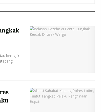
Lungkak
tau berugak
Ketapang
res
aku