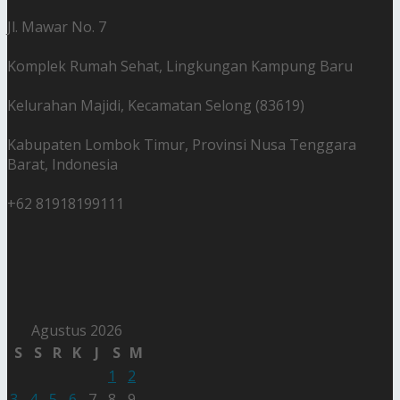
Jl. Mawar No. 7
Komplek Rumah Sehat, Lingkungan Kampung Baru
Kelurahan Majidi, Kecamatan Selong (83619)
Kabupaten Lombok Timur, Provinsi Nusa Tenggara
Barat, Indonesia
+62 81918199111
Agustus 2026
S
S
R
K
J
S
M
1
2
3
4
5
6
7
8
9