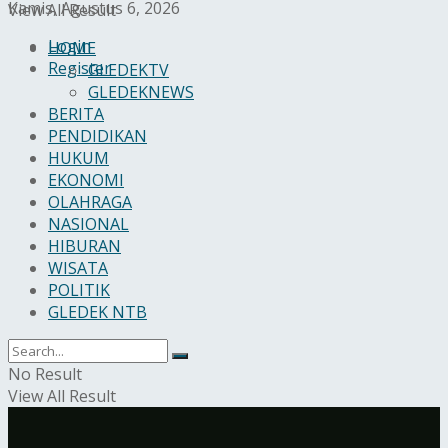
Kamis, Agustus 6, 2026
View All Result
Login
HOME
Register
GLEDEKTV
GLEDEKNEWS
BERITA
PENDIDIKAN
HUKUM
EKONOMI
OLAHRAGA
NASIONAL
HIBURAN
WISATA
POLITIK
GLEDEK NTB
No Result
View All Result