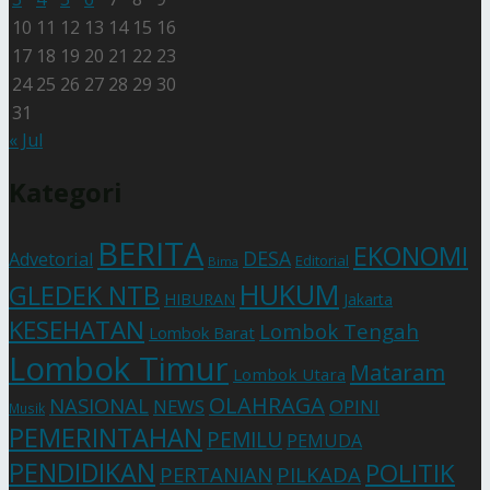
10
11
12
13
14
15
16
17
18
19
20
21
22
23
24
25
26
27
28
29
30
31
« Jul
Kategori
BERITA
EKONOMI
DESA
Advetorial
Editorial
Bima
HUKUM
GLEDEK NTB
HIBURAN
Jakarta
KESEHATAN
Lombok Tengah
Lombok Barat
Lombok Timur
Mataram
Lombok Utara
OLAHRAGA
NASIONAL
NEWS
OPINI
Musik
PEMERINTAHAN
PEMILU
PEMUDA
PENDIDIKAN
POLITIK
PERTANIAN
PILKADA