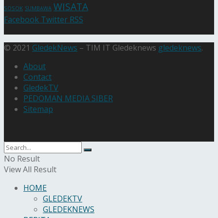
WISATA
SOSOK
SUMBAWA
Facebook
Twitter
RSS
© 2021
GledekNews
– TIM IT Gledeknews
gledeknews
.
About
Contact
GledekTV
PEDOMAN MEDIA SIBER
Sitemap
No Result
View All Result
HOME
GLEDEKTV
GLEDEKNEWS