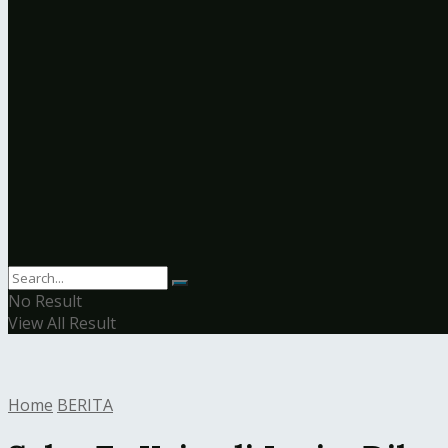
No Result
View All Result
Home
BERITA