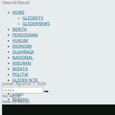
View All Result
HOME
GLEDEKTV
GLEDEKNEWS
BERITA
PENDIDIKAN
HUKUM
EKONOMI
OLAHRAGA
NASIONAL
HIBURAN
WISATA
POLITIK
GLEDEK NTB
Jumat, Agustus 7, 2026
Login
No Result
Register
View All Result