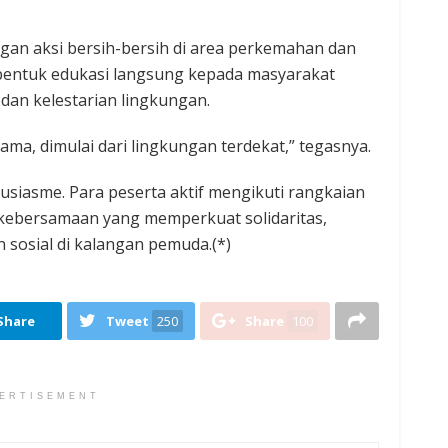
engan aksi bersih-bersih di area perkemahan dan
i bentuk edukasi langsung kepada masyarakat
dan kelestarian lingkungan.
ma, dimulai dari lingkungan terdekat,” tegasnya.
siasme. Para peserta aktif mengikuti rangkaian
as kebersamaan yang memperkuat solidaritas,
sosial di kalangan pemuda.(*)
Share
Tweet
250
Share
100
ERTISEMENT