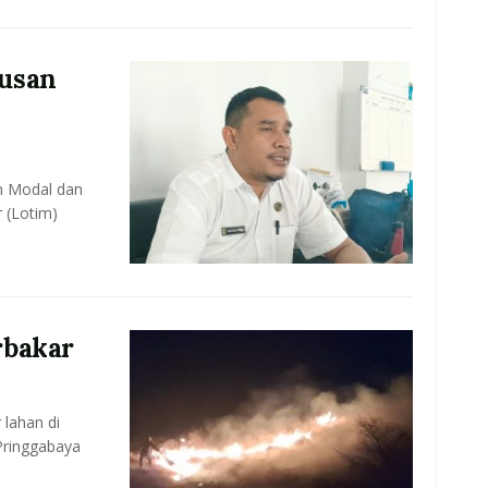
usan
n Modal dan
 (Lotim)
rbakar
 lahan di
ringgabaya