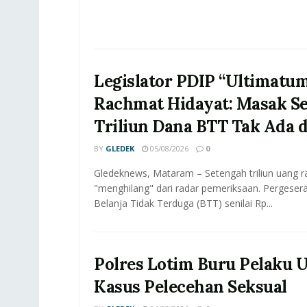
Legislator PDIP “Ultimatu
Rachmat Hidayat: Masak S
Triliun Dana BTT Tak Ada 
BY
GLEDEK
05/08/2026
0
Gledeknews, Mataram – Setengah triliun uang r
"menghilang" dari radar pemeriksaan. Pergeser
Belanja Tidak Terduga (BTT) senilai Rp...
Polres Lotim Buru Pelaku 
Kasus Pelecehan Seksual