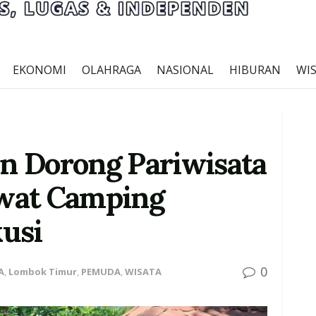
EKONOMI
OLAHRAGA
NASIONAL
HIBURAN
WI
n Dorong Pariwisata
wat Camping
usi
0
A
,
Lombok Timur
,
PEMUDA
,
WISATA