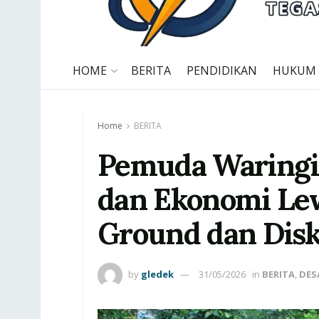
HOME
BERITA
PENDIDIKAN
HUKUM
Home
BERITA
Pemuda Waringi
dan Ekonomi Le
Ground dan Disk
by
gledek
31/05/2026
in
BERITA
,
DES