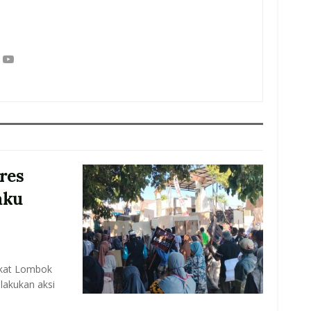
res
aku
akat Lombok
lakukan aksi