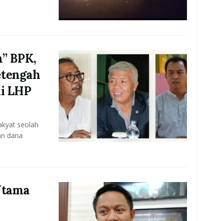
m” BPK,
etengah
di LHP
akyat seolah
an dana
Utama