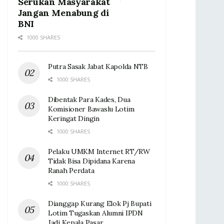
Serukan Masyarakat
Jangan Menabung di
BNI
1000 SHARES
Putra Sasak Jabat Kapolda NTB
1000 SHARES
Dibentak Para Kades, Dua
Komisioner Bawaslu Lotim
Keringat Dingin ‎
1000 SHARES
Pelaku UMKM Internet RT/RW
Tidak Bisa Dipidana Karena
Ranah Perdata
1000 SHARES
Dianggap Kurang Elok Pj Bupati
Lotim Tugaskan Alumni IPDN
Jadi Kepala Pasar‎