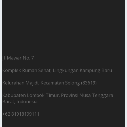
Jl. Mawar No. 7
Komplek Rumah Sehat, Lingkungan Kampung Baru
Kelurahan Majidi, Kecamatan Selong (83619)
Kabupaten Lombok Timur, Provinsi Nusa Tenggara
Barat, Indonesia
+62 81918199111