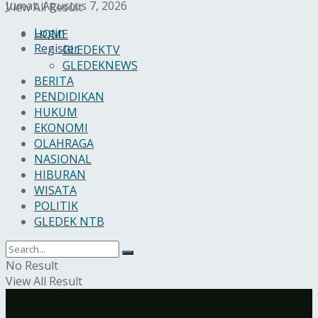
Jumat, Agustus 7, 2026
View All Result
Login
HOME
Register
GLEDEKTV
GLEDEKNEWS
BERITA
PENDIDIKAN
HUKUM
EKONOMI
OLAHRAGA
NASIONAL
HIBURAN
WISATA
POLITIK
GLEDEK NTB
No Result
View All Result