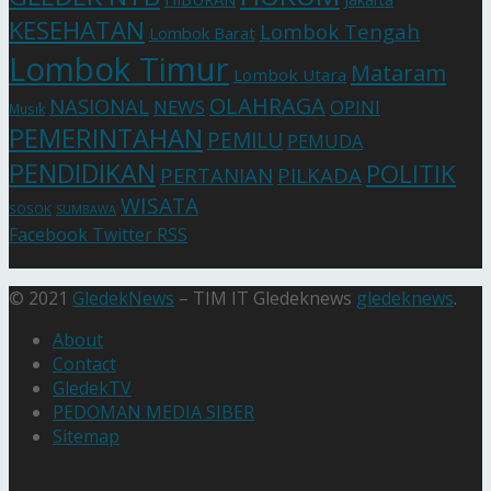
KESEHATAN
Lombok Tengah
Lombok Barat
Lombok Timur
Mataram
Lombok Utara
OLAHRAGA
NASIONAL
NEWS
OPINI
Musik
PEMERINTAHAN
PEMILU
PEMUDA
PENDIDIKAN
POLITIK
PERTANIAN
PILKADA
WISATA
SOSOK
SUMBAWA
Facebook
Twitter
RSS
© 2021
GledekNews
– TIM IT Gledeknews
gledeknews
.
About
Contact
GledekTV
PEDOMAN MEDIA SIBER
Sitemap