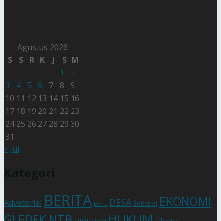
Agustus 2026
S
S
R
K
J
S
M
1
2
3
4
5
6
7
8
9
10
11
12
13
14
15
16
17
18
19
20
21
22
23
24
25
26
27
28
29
30
31
« Jul
Kategori
BERITA
EKONOMI
DESA
Advetorial
Editorial
Bima
HUKUM
GLEDEK NTB
HIBURAN
Jakarta