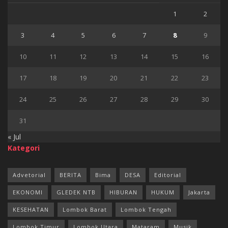
1
2
3
4
5
6
7
8
9
10
11
12
13
14
15
16
17
18
19
20
21
22
23
24
25
26
27
28
29
30
31
« Jul
Kategori
Advetorial
BERITA
Bima
DESA
Editorial
EKONOMI
GLEDEK NTB
HIBURAN
HUKUM
Jakarta
KESEHATAN
Lombok Barat
Lombok Tengah
Lombok Timur
Lombok Utara
Mataram
Musik