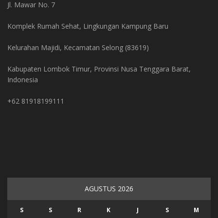
Jl. Mawar No. 7
Komplek Rumah Sehat, Lingkungan Kampung Baru
Kelurahan Majidi, Kecamatan Selong (83619)
Kabupaten Lombok Timur, Provinsi Nusa Tenggara Barat,
Indonesia
+62 81918199111
AGUSTUS 2026
S
S
R
K
J
S
M