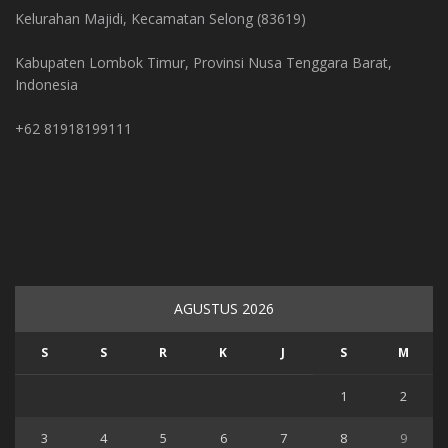
Kelurahan Majidi, Kecamatan Selong (83619)
Kabupaten Lombok Timur, Provinsi Nusa Tenggara Barat,
Indonesia
+62 81918199111
AGUSTUS 2026
S
S
R
K
J
S
M
1
2
3
4
5
6
7
8
9