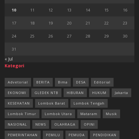
10
11
12
13
14
15
16
17
18
19
20
21
22
23
24
25
26
27
28
29
30
31
« Jul
Kategori
Advetorial
BERITA
Bima
DESA
Editorial
EKONOMI
GLEDEK NTB
HIBURAN
HUKUM
Jakarta
KESEHATAN
Lombok Barat
Lombok Tengah
Lombok Timur
Lombok Utara
Mataram
Musik
NASIONAL
NEWS
OLAHRAGA
OPINI
PEMERINTAHAN
PEMILU
PEMUDA
PENDIDIKAN