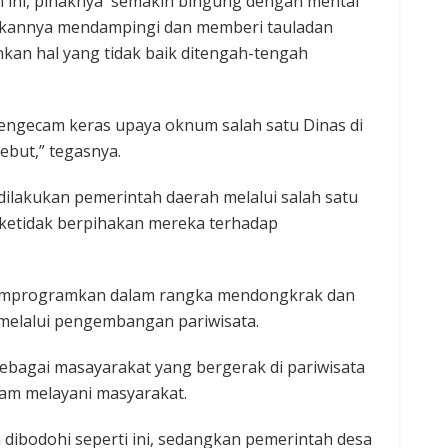
n ini, pihaknya semakin bingung dengan mental
bukannya mendampingi dan memberi tauladan
n hal yang tidak baik ditengah-tengah
engecam keras upaya oknum salah satu Dinas di
ebut,” tegasnya.
lakukan pemerintah daerah melalui salah satu
 ketidak berpihakan mereka terhadap
memprogramkan dalam rangka mendongkrak dan
elalui pengembangan pariwisata.
sebagai masayarakat yang bergerak di pariwisata
am melayani masyarakat.
a dibodohi seperti ini, sedangkan pemerintah desa