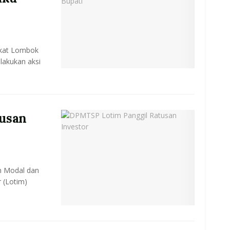
akat Lombok
lakukan aksi
usan
n Modal dan
 (Lotim)