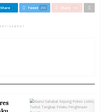
Share
Tweet
250
Share
100
ERTISEMENT
res
aku