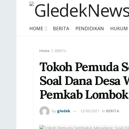
HOME
BERITA
PENDIDIKAN
HUKUM
Home
BERITA
Tokoh Pemuda S
Soal Dana Desa 
Pemkab Lombok
by
gledek
12/05/2021
in
BERITA