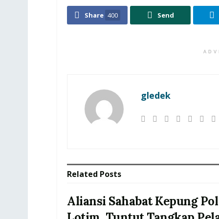
Share
400
Send
ADV
gledek
Related
Posts
Aliansi Sahabat Kepung Pol
Lotim, Tuntut Tangkap Pel