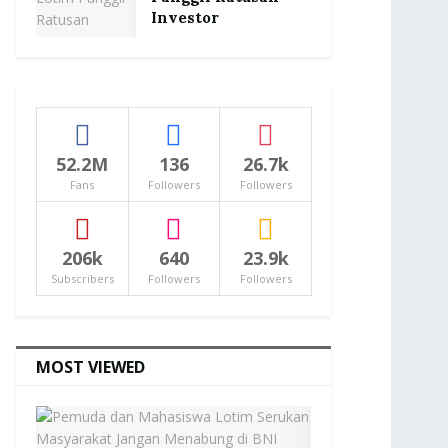
Investor
52.2M
136
26.7k
Fans
Followers
Followers
206k
640
23.9k
Subscribers
Followers
Followers
MOST VIEWED