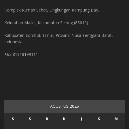
Komplek Rumah Sehat, Lingkungan Kampung Baru
Kelurahan Majidi, Kecamatan Selong (83619)
Kabupaten Lombok Timur, Provinsi Nusa Tenggara Barat,
Indonesia
+62 81918199111
AGUSTUS 2026
S
S
R
K
J
S
M