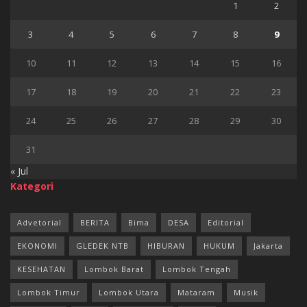
1
2
3
4
5
6
7
8
9
10
11
12
13
14
15
16
17
18
19
20
21
22
23
24
25
26
27
28
29
30
31
« Jul
Kategori
Advetorial
BERITA
Bima
DESA
Editorial
EKONOMI
GLEDEK NTB
HIBURAN
HUKUM
Jakarta
KESEHATAN
Lombok Barat
Lombok Tengah
Lombok Timur
Lombok Utara
Mataram
Musik