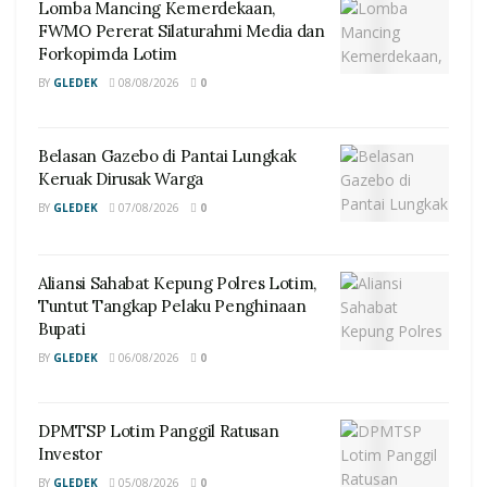
Lomba Mancing Kemerdekaan,
FWMO Pererat Silaturahmi Media dan
Forkopimda Lotim
BY
GLEDEK
08/08/2026
0
Belasan Gazebo di Pantai Lungkak
Keruak Dirusak Warga
BY
GLEDEK
07/08/2026
0
Aliansi Sahabat Kepung Polres Lotim,
Tuntut Tangkap Pelaku Penghinaan
Bupati
BY
GLEDEK
06/08/2026
0
DPMTSP Lotim Panggil Ratusan
Investor
BY
GLEDEK
05/08/2026
0