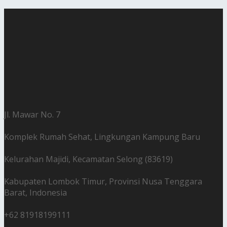
Jl. Mawar No. 7
Komplek Rumah Sehat, Lingkungan Kampung Baru
Kelurahan Majidi, Kecamatan Selong (83619)
Kabupaten Lombok Timur, Provinsi Nusa Tenggara
Barat, Indonesia
+62 81918199111