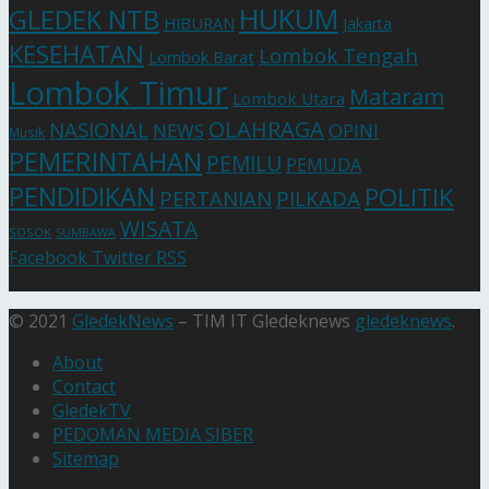
HUKUM
GLEDEK NTB
HIBURAN
Jakarta
KESEHATAN
Lombok Tengah
Lombok Barat
Lombok Timur
Mataram
Lombok Utara
OLAHRAGA
NASIONAL
NEWS
OPINI
Musik
PEMERINTAHAN
PEMILU
PEMUDA
PENDIDIKAN
POLITIK
PERTANIAN
PILKADA
WISATA
SOSOK
SUMBAWA
Facebook
Twitter
RSS
© 2021
GledekNews
– TIM IT Gledeknews
gledeknews
.
About
Contact
GledekTV
PEDOMAN MEDIA SIBER
Sitemap