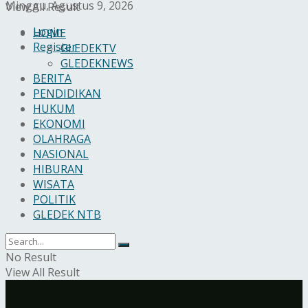
Minggu, Agustus 9, 2026
View All Result
Login
HOME
Register
GLEDEKTV
GLEDEKNEWS
BERITA
PENDIDIKAN
HUKUM
EKONOMI
OLAHRAGA
NASIONAL
HIBURAN
WISATA
POLITIK
GLEDEK NTB
No Result
View All Result