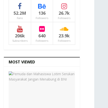
52.2M
136
26.7k
Fans
Followers
Followers
206k
640
23.9k
Subscribers
Followers
Followers
MOST VIEWED