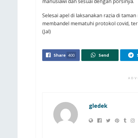
manusiawi dan sesuai dengan porsinya.
Selesai apel di laksanakan razia di tama
membandel mematuhi protokol covid, ter
(Jal)
Share
400
Send
ADV
gledek