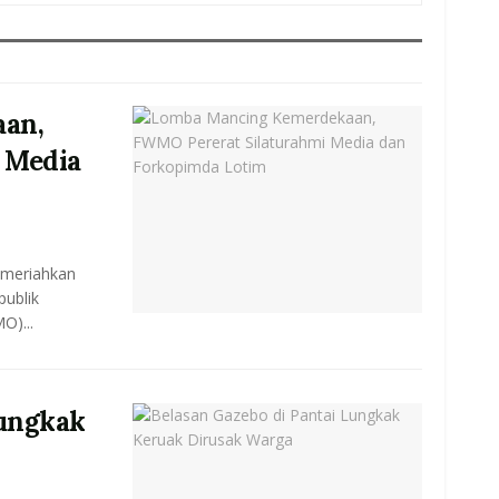
an,
 Media
emeriahkan
ublik
O)...
Lungkak