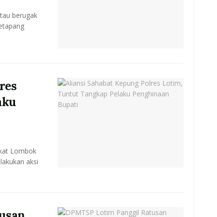
tau berugak
Ketapang
res
aku
akat Lombok
lakukan aksi
usan