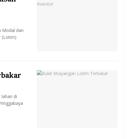
n Modal dan
 (Lotim)
rbakar
 lahan di
ringgabaya