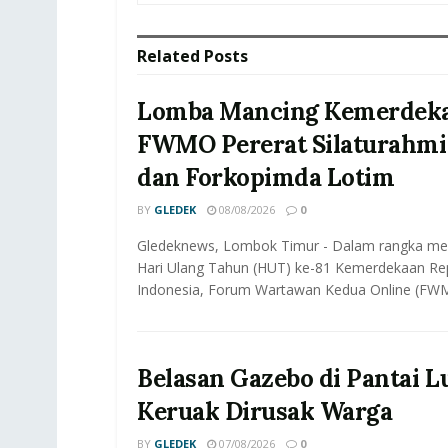
Related
Posts
Lomba Mancing Kemerdeka
FWMO Pererat Silaturahmi
dan Forkopimda Lotim
BY
GLEDEK
08/08/2026
0
Gledeknews, Lombok Timur - Dalam rangka m
Hari Ulang Tahun (HUT) ke-81 Kemerdekaan Rep
Indonesia, Forum Wartawan Kedua Online (FWM
Belasan Gazebo di Pantai 
Keruak Dirusak Warga
BY
GLEDEK
07/08/2026
0