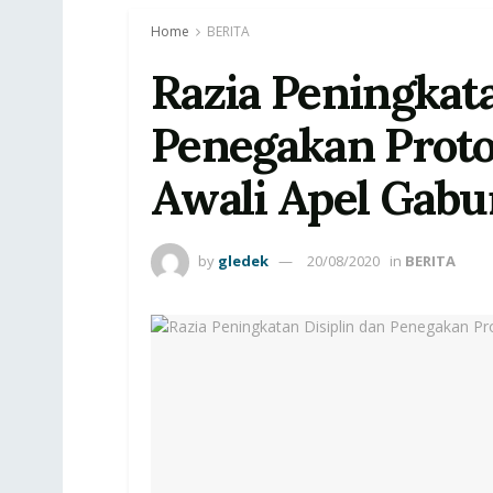
Home
BERITA
Razia Peningkata
Penegakan Proto
Awali Apel Gab
by
gledek
20/08/2020
in
BERITA