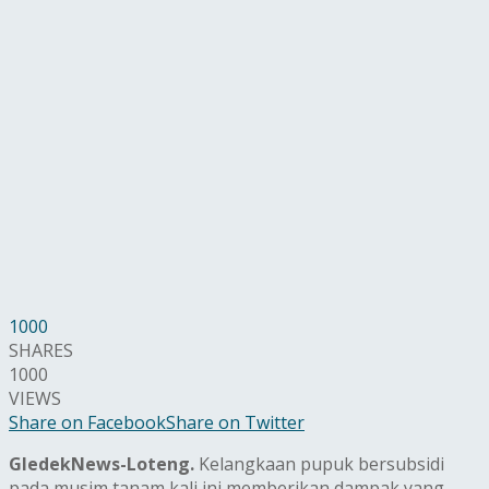
1000
SHARES
1000
VIEWS
Share on Facebook
Share on Twitter
GledekNews-Loteng.
Kelangkaan pupuk bersubsidi
pada musim tanam kali ini memberikan dampak yang