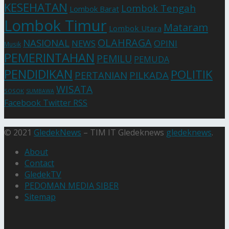
KESEHATAN
Lombok Tengah
Lombok Barat
Lombok Timur
Mataram
Lombok Utara
OLAHRAGA
NASIONAL
NEWS
OPINI
Musik
PEMERINTAHAN
PEMILU
PEMUDA
PENDIDIKAN
POLITIK
PERTANIAN
PILKADA
WISATA
SOSOK
SUMBAWA
Facebook
Twitter
RSS
© 2021
GledekNews
– TIM IT Gledeknews
gledeknews
.
About
Contact
GledekTV
PEDOMAN MEDIA SIBER
Sitemap