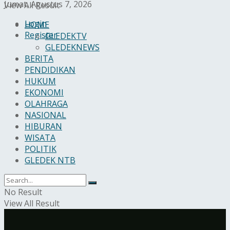
Jumat, Agustus 7, 2026
View All Result
Login
HOME
Register
GLEDEKTV
GLEDEKNEWS
BERITA
PENDIDIKAN
HUKUM
EKONOMI
OLAHRAGA
NASIONAL
HIBURAN
WISATA
POLITIK
GLEDEK NTB
No Result
View All Result