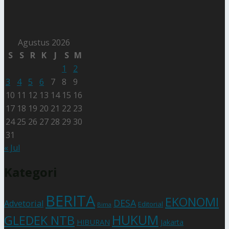
Agustus 2026
S
S
R
K
J
S
M
1
2
3
4
5
6
7
8
9
10
11
12
13
14
15
16
17
18
19
20
21
22
23
24
25
26
27
28
29
30
31
« Jul
Kategori
BERITA
EKONOMI
DESA
Advetorial
Editorial
Bima
HUKUM
GLEDEK NTB
HIBURAN
Jakarta