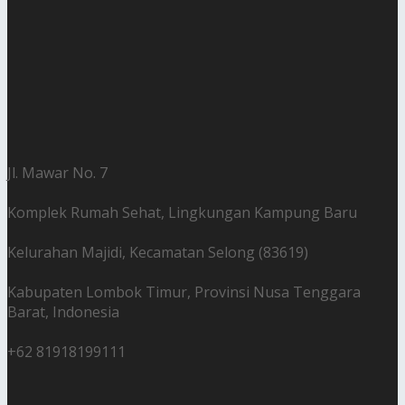
Jl. Mawar No. 7
Komplek Rumah Sehat, Lingkungan Kampung Baru
Kelurahan Majidi, Kecamatan Selong (83619)
Kabupaten Lombok Timur, Provinsi Nusa Tenggara
Barat, Indonesia
+62 81918199111