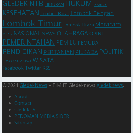
HUKUM
GLEDEK NTB
HIBURAN
Jakarta
KESEHATAN
Lombok Tengah
Lombok Barat
Lombok Timur
Mataram
Lombok Utara
OLAHRAGA
NASIONAL
NEWS
OPINI
Musik
PEMERINTAHAN
PEMILU
PEMUDA
PENDIDIKAN
POLITIK
PERTANIAN
PILKADA
WISATA
SOSOK
SUMBAWA
Facebook
Twitter
RSS
© 2021
GledekNews
– TIM IT Gledeknews
gledeknews
.
About
Contact
GledekTV
PEDOMAN MEDIA SIBER
Sitemap