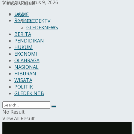
Minggu, Agustus 9, 2026
View All Result
Login
HOME
Register
GLEDEKTV
GLEDEKNEWS
BERITA
PENDIDIKAN
HUKUM
EKONOMI
OLAHRAGA
NASIONAL
HIBURAN
WISATA
POLITIK
GLEDEK NTB
No Result
View All Result