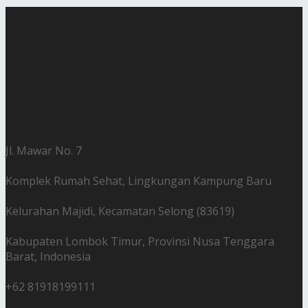
Jl. Mawar No. 7
Komplek Rumah Sehat, Lingkungan Kampung Baru
Kelurahan Majidi, Kecamatan Selong (83619)
Kabupaten Lombok Timur, Provinsi Nusa Tenggara
Barat, Indonesia
+62 81918199111