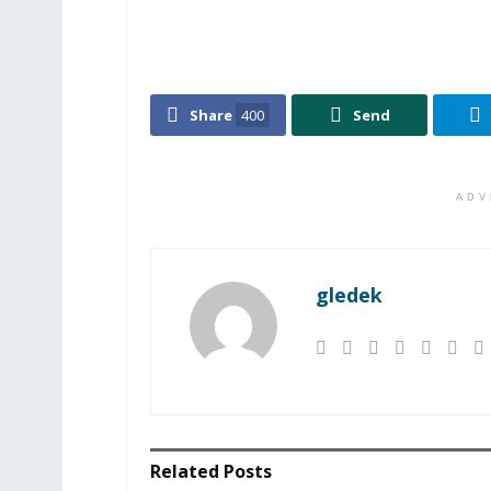
Share
400
Send
ADV
gledek
Related
Posts