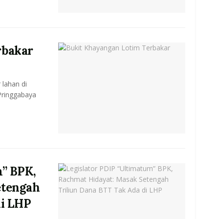
rbakar
 lahan di
ringgabaya
m” BPK,
etengah
di LHP