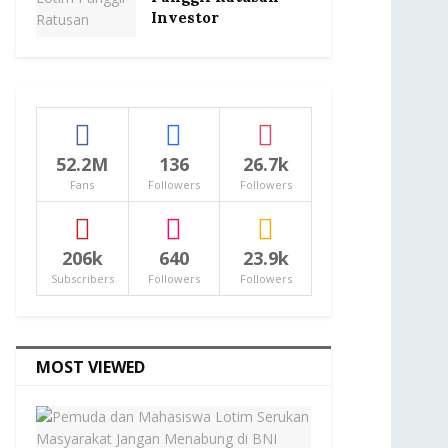
Investor
52.2M
136
26.7k
Fans
Followers
Followers
206k
640
23.9k
Subscribers
Followers
Followers
MOST VIEWED