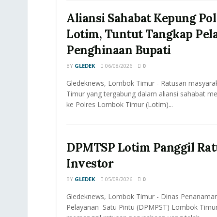
Aliansi Sahabat Kepung Pol
Lotim, Tuntut Tangkap Pel
Penghinaan Bupati
BY
GLEDEK
06/08/2026
0
Gledeknews, Lombok Timur - Ratusan masyar
Timur yang tergabung dalam aliansi sahabat me
ke Polres Lombok Timur (Lotim)...
DPMTSP Lotim Panggil Rat
Investor
BY
GLEDEK
05/08/2026
0
Gledeknews, Lombok Timur - Dinas Penanama
Pelayanan Satu Pintu (DPMPST) Lombok Timur