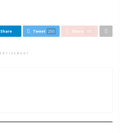
Share
Tweet
250
Share
100
ERTISEMENT