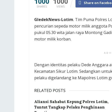
1000
1000
Share on Facebo
SHARES
VIEWS
GledekNews-Lotim
. Tim Puma Polres 
pencurian sepeda motor milik anggota Pol
pukul 05.30 wita jalan raya Montong Ga
motor milik korban.
ADV
Dengan identitas pelaku ‎Dede Anggara a
Kecamatan Sikur Lotim. Sedangkan unt
pelaku digelandang ke Mapolres Lotim gu
RELATED POSTS
Aliansi Sahabat Kepung Polres Lotim,
Tuntut Tangkap Pelaku Penghinaan