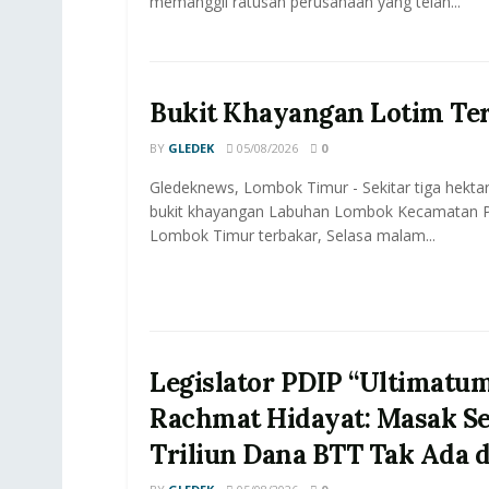
memanggil ratusan perusahaan yang telah...
Bukit Khayangan Lotim Te
BY
GLEDEK
05/08/2026
0
Gledeknews, Lombok Timur - Sekitar tiga hektar
bukit khayangan Labuhan Lombok Kecamatan P
Lombok Timur terbakar, Selasa malam...
Legislator PDIP “Ultimatu
Rachmat Hidayat: Masak S
Triliun Dana BTT Tak Ada 