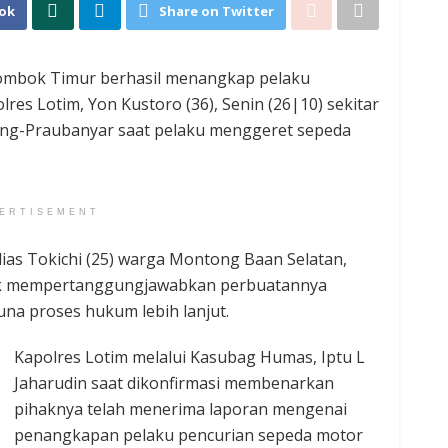
ok
Share on Twitter
Lombok Timur berhasil menangkap pelaku
res Lotim, Yon Kustoro (36), Senin (26|10) sekitar
ding-Praubanyar saat pelaku menggeret sepeda
ERTISEMENT
lias Tokichi (25) warga Montong Baan Selatan,
uk mempertanggungjawabkan perbuatannya
na proses hukum lebih lanjut.
Kapolres Lotim melalui Kasubag Humas, Iptu L
Jaharudin saat dikonfirmasi membenarkan
pihaknya telah menerima laporan mengenai
penangkapan pelaku pencurian sepeda motor