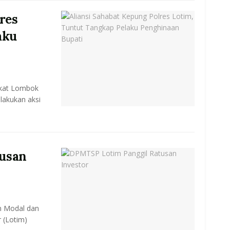
res
aku
akat Lombok
lakukan aksi
usan
n Modal dan
 (Lotim)