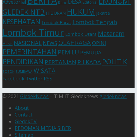
BERITA
EKONOMI
DESA
Advetorial
Editorial
Bima
HUKUM
GLEDEK NTB
HIBURAN
Jakarta
KESEHATAN
Lombok Tengah
Lombok Barat
Lombok Timur
Mataram
Lombok Utara
OLAHRAGA
NASIONAL
NEWS
OPINI
Musik
PEMERINTAHAN
PEMILU
PEMUDA
PENDIDIKAN
POLITIK
PERTANIAN
PILKADA
WISATA
SOSOK
SUMBAWA
Facebook
Twitter
RSS
© 2021
GledekNews
– TIM IT Gledeknews
gledeknews
.
About
Contact
GledekTV
PEDOMAN MEDIA SIBER
Sitemap