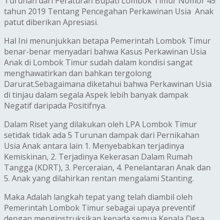
Turunan dari Peraturan Bupati Lombok Timur Nomor 45
tahun 2019 Tentang Pencegahan Perkawinan Usia Anak
patut diberikan Apresiasi.
Hal Ini menunjukkan betapa Pemerintah Lombok Timur
benar-benar menyadari bahwa Kasus Perkawinan Usia
Anak di Lombok Timur sudah dalam kondisi sangat
menghawatirkan dan bahkan tergolong
Darurat.Sebagaimana diketahui bahwa Perkawinan Usia
di tinjau dalam segala Aspek lebih banyak dampak
Negatif daripada Positifnya.
Dalam Riset yang dilakukan oleh LPA Lombok Timur
setidak tidak ada 5 Turunan dampak dari Pernikahan
Usia Anak antara lain 1. Menyebabkan terjadinya
Kemiskinan, 2. Terjadinya Kekerasan Dalam Rumah
Tangga (KDRT), 3. Perceraian, 4. Penelantaran Anak dan
5. Anak yang dilahirkan rentan mengalami Stanting.
Maka Adalah langkah tepat yang telah diambil oleh
Pemerintah Lombok Timur sebagai upaya preventif
dengan menginstruksikan kepada semua Kepala Desa