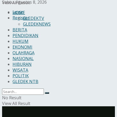
Sabtu, Agustus 8, 2026
View All Result
Login
HOME
Register
GLEDEKTV
GLEDEKNEWS
BERITA
PENDIDIKAN
HUKUM
EKONOMI
OLAHRAGA
NASIONAL
HIBURAN
WISATA
POLITIK
GLEDEK NTB
No Result
View All Result