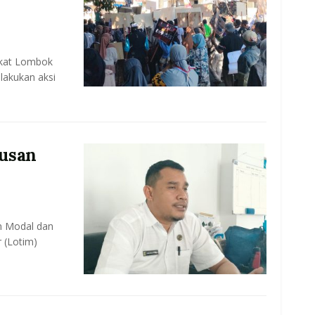
akat Lombok
lakukan aksi
usan
n Modal dan
 (Lotim)