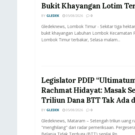
Bukit Khayangan Lotim Te
BY
GLEDEK
05/08/2026
0
Gledeknews, Lombok Timur - Sekitar tiga hektar
bukit khayangan Labuhan Lombok Kecamatan P
Lombok Timur terbakar, Selasa malam...
Legislator PDIP “Ultimatu
Rachmat Hidayat: Masak S
Triliun Dana BTT Tak Ada 
BY
GLEDEK
05/08/2026
0
Gledeknews, Mataram – Setengah triliun uang r
"menghilang" dari radar pemeriksaan. Pergeser
Belanja Tidak Terduga (BTT) senilai Rp...