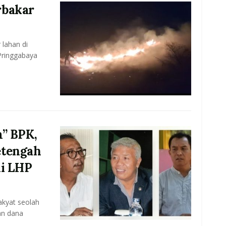
rbakar
 lahan di
ringgabaya
m” BPK,
etengah
di LHP
akyat seolah
an dana