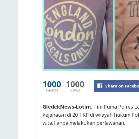
1000
1000
Share on Faceb
SHARES
VIEWS
GledekNews-Lotim.
Tim Puma Polres L
kejahatan di 20 TKP di wilayah hukum Polr
wita.Tanpa melakukan perlawanan.