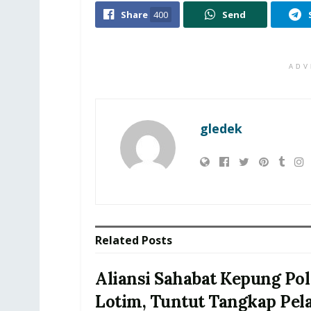
Share
400
Send
ADV
gledek
Related
Posts
Aliansi Sahabat Kepung Pol
Lotim, Tuntut Tangkap Pel