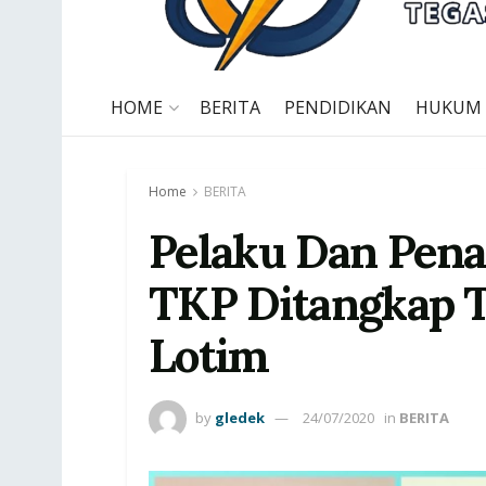
HOME
BERITA
PENDIDIKAN
HUKUM
Home
BERITA
Pelaku Dan Pena
TKP Ditangkap 
Lotim
by
gledek
24/07/2020
in
BERITA