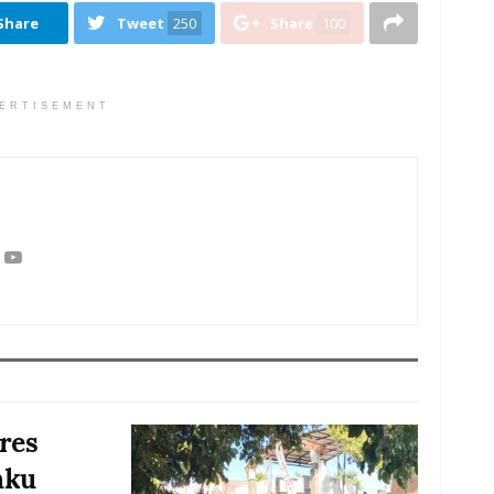
Share
Tweet
250
Share
100
ERTISEMENT
res
aku