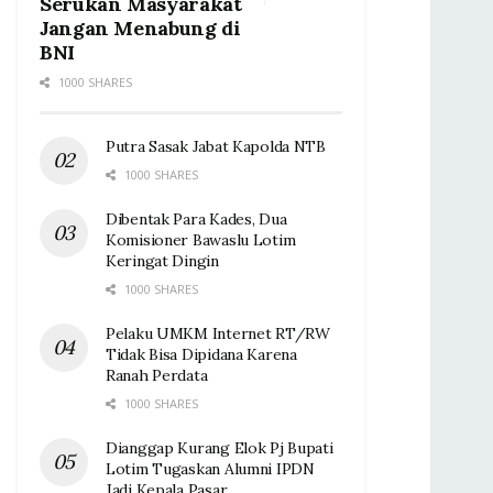
Serukan Masyarakat
Jangan Menabung di
BNI
1000 SHARES
Putra Sasak Jabat Kapolda NTB
1000 SHARES
Dibentak Para Kades, Dua
Komisioner Bawaslu Lotim
Keringat Dingin ‎
1000 SHARES
Pelaku UMKM Internet RT/RW
Tidak Bisa Dipidana Karena
Ranah Perdata
1000 SHARES
Dianggap Kurang Elok Pj Bupati
Lotim Tugaskan Alumni IPDN
Jadi Kepala Pasar‎