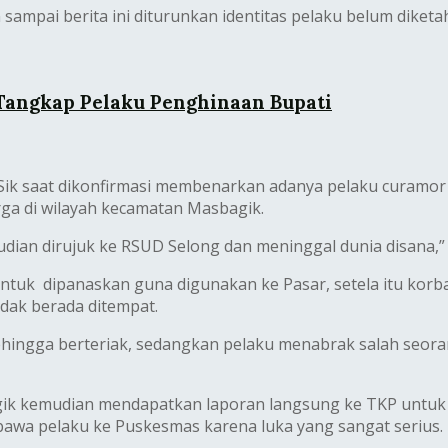
ampai berita ini diturunkan identitas pelaku belum diketah
 Tangkap Pelaku Penghinaan Bupati
 Sik saat dikonfirmasi membenarkan adanya pelaku curamor
ga di wilayah kecamatan Masbagik.
dian dirujuk ke RSUD Selong dan meninggal dunia disana,”
ntuk dipanaskan guna digunakan ke Pasar, setela itu ko
dak berada ditempat.
ngga berteriak, sedangkan pelaku menabrak salah seoran
gik kemudian mendapatkan laporan langsung ke TKP untuk
bawa pelaku ke Puskesmas karena luka yang sangat serius.