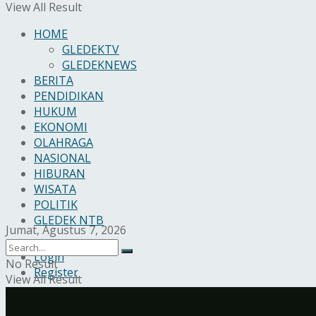
View All Result
HOME
GLEDEKTV
GLEDEKNEWS
BERITA
PENDIDIKAN
HUKUM
EKONOMI
OLAHRAGA
NASIONAL
HIBURAN
WISATA
POLITIK
GLEDEK NTB
Jumat, Agustus 7, 2026
Login
No Result
Register
View All Result