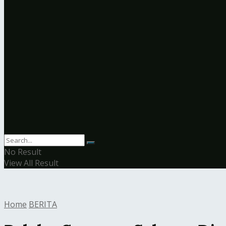
No Result
View All Result
Home
BERITA