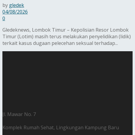
by
gledek
04/08/2026
0
Gledeknews, Lombok Timur – Kepolisian Resor Lombok
Timur (Lotim) masih terus melakukan penyelidikan (lidik)
terkait kasus dugaan pelecehan seksual terhadap...
Jl. Mawar No. 7
Komplek Rumah Sehat, Lingkungan Kampung Baru