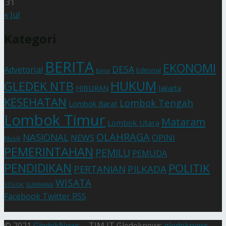
31
« Jul
Kategori
BERITA
EKONOMI
DESA
Advetorial
Editorial
Bima
HUKUM
GLEDEK NTB
HIBURAN
Jakarta
KESEHATAN
Lombok Tengah
Lombok Barat
Lombok Timur
Mataram
Lombok Utara
OLAHRAGA
NASIONAL
NEWS
OPINI
Musik
PEMERINTAHAN
PEMILU
PEMUDA
PENDIDIKAN
POLITIK
PERTANIAN
PILKADA
WISATA
SOSOK
SUMBAWA
Facebook
Twitter
RSS
© 2021
GledekNews
– TIM IT Gledeknews
gledeknews
.