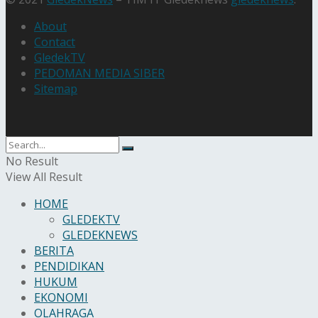
About
Contact
GledekTV
PEDOMAN MEDIA SIBER
Sitemap
No Result
View All Result
HOME
GLEDEKTV
GLEDEKNEWS
BERITA
PENDIDIKAN
HUKUM
EKONOMI
OLAHRAGA