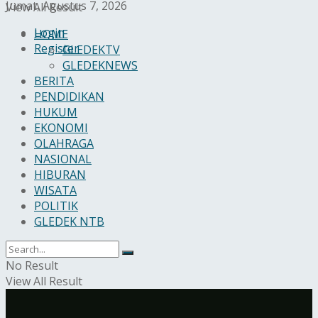
Jumat, Agustus 7, 2026
View All Result
Login
HOME
Register
GLEDEKTV
GLEDEKNEWS
BERITA
PENDIDIKAN
HUKUM
EKONOMI
OLAHRAGA
NASIONAL
HIBURAN
WISATA
POLITIK
GLEDEK NTB
No Result
View All Result