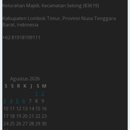
Kelurahan Majidi, Kecamatan Selong (83619)
Kabupaten Lombok Timur, Provinsi Nusa Tenggara
Barat, Indonesia
+62 81918199111
Agustus 2026
S
S
R
K
J
S
M
1
2
3
4
5
6
7
8
9
10
11
12
13
14
15
16
17
18
19
20
21
22
23
24
25
26
27
28
29
30