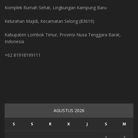
Komplek Rumah Sehat, Lingkungan Kampung Baru
Kelurahan Majidi, Kecamatan Selong (83619)
Kabupaten Lombok Timur, Provinsi Nusa Tenggara Barat,
Indonesia
+62 81918199111
AGUSTUS 2026
S
S
R
K
J
S
M
1
2