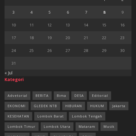
3
4
5
6
7
8
9
10
11
12
13
14
15
16
17
18
19
20
21
22
23
24
25
26
27
28
29
30
31
« Jul
Kategori
Advetorial
BERITA
Bima
DESA
Editorial
EKONOMI
GLEDEK NTB
HIBURAN
HUKUM
Jakarta
KESEHATAN
Lombok Barat
Lombok Tengah
Lombok Timur
Lombok Utara
Mataram
Musik