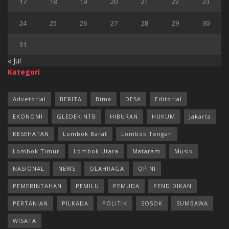
17
18
19
20
21
22
23
24
25
26
27
28
29
30
31
« Jul
Kategori
Advetorial
BERITA
Bima
DESA
Editorial
EKONOMI
GLEDEK NTB
HIBURAN
HUKUM
Jakarta
KESEHATAN
Lombok Barat
Lombok Tengah
Lombok Timur
Lombok Utara
Mataram
Musik
NASIONAL
NEWS
OLAHRAGA
OPINI
PEMERINTAHAN
PEMILU
PEMUDA
PENDIDIKAN
PERTANIAN
PILKADA
POLITIK
SOSOK
SUMBAWA
WISATA