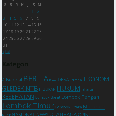
S
S
R
K
J
S
M
1
2
3
4
5
6
7
8
9
10
11
12
13
14
15
16
17
18
19
20
21
22
23
24
25
26
27
28
29
30
31
« Jul
Kategori
BERITA
EKONOMI
DESA
Advetorial
Editorial
Bima
HUKUM
GLEDEK NTB
HIBURAN
Jakarta
KESEHATAN
Lombok Tengah
Lombok Barat
Lombok Timur
Mataram
Lombok Utara
OLAHRAGA
NASIONAL
NEWS
OPINI
Musik