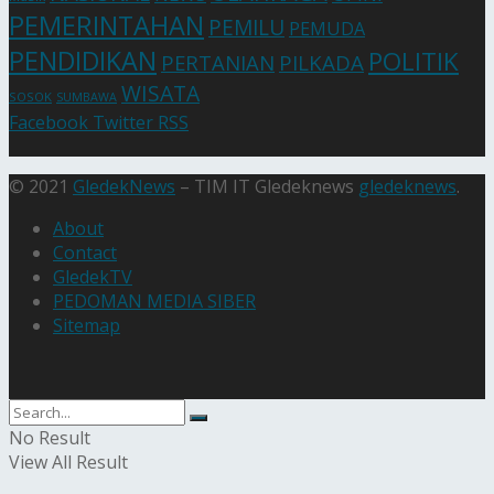
PEMERINTAHAN
PEMILU
PEMUDA
PENDIDIKAN
POLITIK
PERTANIAN
PILKADA
WISATA
SOSOK
SUMBAWA
Facebook
Twitter
RSS
© 2021
GledekNews
– TIM IT Gledeknews
gledeknews
.
About
Contact
GledekTV
PEDOMAN MEDIA SIBER
Sitemap
No Result
View All Result