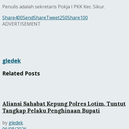
Penulis adalah sekretaris Pokja I PKK Kec. Sikur.
Share
400
Send
Share
Tweet
250
Share
100
ADVERTISEMENT
gledek
Related
Posts
Aliansi Sahabat Kepung Polres Lotim, Tuntut
Tangkap Pelaku Penghinaan Bupati
by
gledek
06/08/2026