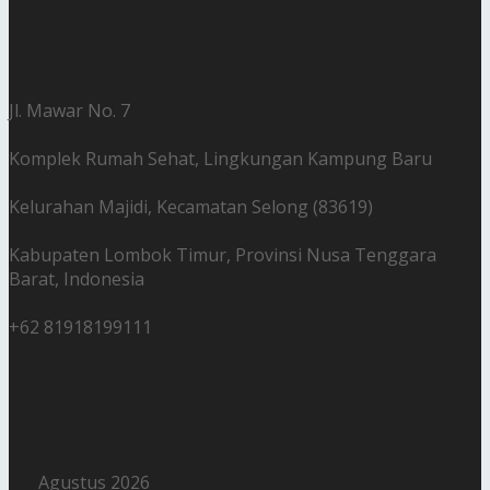
Jl. Mawar No. 7
Komplek Rumah Sehat, Lingkungan Kampung Baru
Kelurahan Majidi, Kecamatan Selong (83619)
Kabupaten Lombok Timur, Provinsi Nusa Tenggara
Barat, Indonesia
+62 81918199111
Agustus 2026