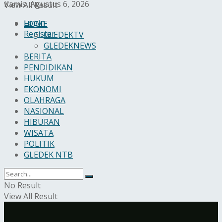
Kamis, Agustus 6, 2026
View All Result
Login
HOME
Register
GLEDEKTV
GLEDEKNEWS
BERITA
PENDIDIKAN
HUKUM
EKONOMI
OLAHRAGA
NASIONAL
HIBURAN
WISATA
POLITIK
GLEDEK NTB
No Result
View All Result