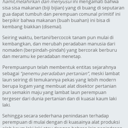
hamil,melahirkan dan menyusui
ini mengamati bahwa
sisa sisa makanan (biji bijian) yang di buang di seputaran
gua dapat tumbuh dan perempuan comunal primitif ini
berpikir bahwa makanan (buah buahan) ini bisa di
kembang biakkan (disemai).
Seiring waktu, bertani/bercocok tanam pun mulai di
kembangkan, dan merubah peradaban manusia dari
nomaden (berpindah-pindah) yang bercorak berburu
dan meramu ke peradaban menetap.
Perempuanpun telah membentuk entitas sejarahnya
sebagai
“penemu peradaban pertanian”,
meski lambat
laun seiring di temukannya pekas yang lebih modern
berupa logam yang membuat alat disektor pertanian
pun semakin maju yang lambat laun perempuan
tergeser dari dunia pertanian dan di kuasai kaum laki
laki.
Sehingga secara sederhana penindasan terhadap
perempuan di mulai dengan di kuasainya alat produksi