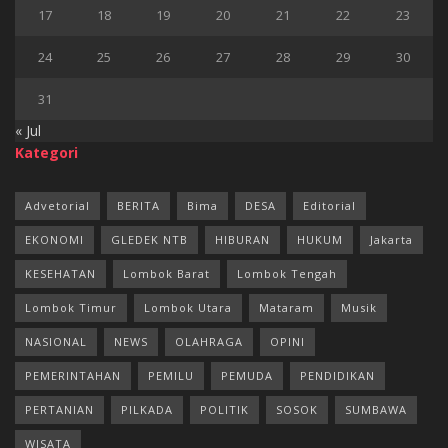
17
18
19
20
21
22
23
24
25
26
27
28
29
30
31
« Jul
Kategori
Advetorial
BERITA
Bima
DESA
Editorial
EKONOMI
GLEDEK NTB
HIBURAN
HUKUM
Jakarta
KESEHATAN
Lombok Barat
Lombok Tengah
Lombok Timur
Lombok Utara
Mataram
Musik
NASIONAL
NEWS
OLAHRAGA
OPINI
PEMERINTAHAN
PEMILU
PEMUDA
PENDIDIKAN
PERTANIAN
PILKADA
POLITIK
SOSOK
SUMBAWA
WISATA