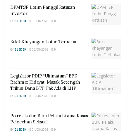
DPMTSP Lotim Panggil Ratusan
Investor
BY
GLEDEK
05/08/2026
0
Bukit Khayangan Lotim Terbakar
BY
GLEDEK
05/08/2026
0
Legislator PDIP “Ultimatum” BPK,
Rachmat Hidayat: Masak Setengah
Triliun Dana BTT Tak Ada di LHP
BY
GLEDEK
05/08/2026
0
Polres Lotim Buru Pelaku Utama Kasus
Pelecehan Seksual
BY
GLEDEK
04/08/2026
0