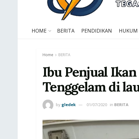
HOME
BERITA
PENDIDIKAN
HUKUM
Home
BERITA
Ibu Penjual Ika
Tenggelam di la
by
gledek
01/07/2020
in
BERITA