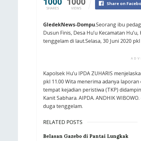
1000
1000
Share on Faceb
SHARES
VIEWS
GledekNews-Dompu
.Seorang ibu pedag
Dusun Finis, Desa Hu’u Kecamatan Hu’u
tenggelam di laut.Selasa, 30 Juni 2020 pkl
ADV
Kapolsek Hu’u IPDA ZUHARIS menjelaskan,
pkl 11.00 Wita menerima adanya laporan
tempat kejadian peristiwa (TKP) didampi
Kanit Sabhara. AIPDA. ANDHIK WIBOWO.
duga tenggelam.
RELATED POSTS
Belasan Gazebo di Pantai Lungkak