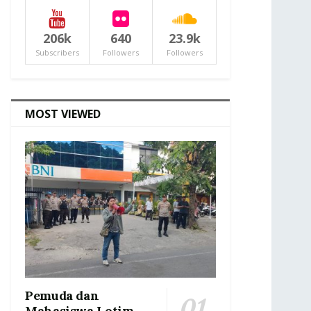
206k
640
23.9k
Subscribers
Followers
Followers
MOST VIEWED
Pemuda dan
Mahasiswa Lotim