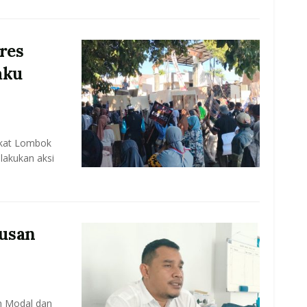
res
aku
akat Lombok
lakukan aksi
usan
n Modal dan