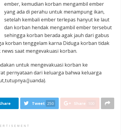
ember, kemudian korban mengambil ember
yang ada di perahu untuk menampung ikan,
setelah kembali ember terlepas hanyut ke laut
dan korban hendak mengambil ember tersebut
sehingga korban berada agak jauh dari gabus
gga korban tenggelam karna Diduga korban tidak
 news saat mengevakuasi korban.
indakan untuk mengevakuasi korban ke
t pernyataan dari keluarga bahwa keluarga
t,tutupnya.(Juanda).
Share
Tweet
250
Share
100
ERTISEMENT