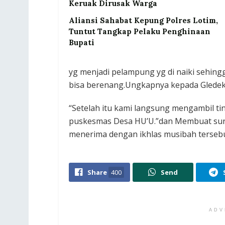
Keruak Dirusak Warga
Aliansi Sahabat Kepung Polres Lotim,
Tuntut Tangkap Pelaku Penghinaan
Bupati
yg menjadi pelampung yg di naiki sehin
bisa berenang.Ungkapnya kepada Gledek
“Setelah itu kami langsung mengambil t
puskesmas Desa HU’U.”dan Membuat sura
menerima dengan ikhlas musibah tersebu
Share
400
Send
ADV