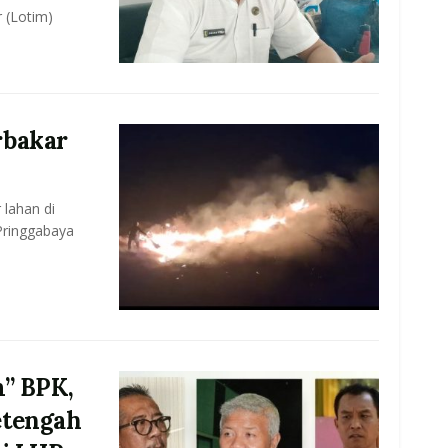
 (Lotim)
rbakar
 lahan di
ringgabaya
m” BPK,
etengah