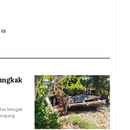
Lungkak
tau berugak
Ketapang