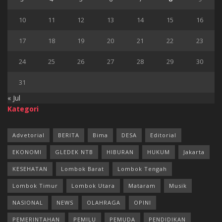
10
11
12
13
14
15
16
17
18
19
20
21
22
23
24
25
26
27
28
29
30
31
« Jul
Kategori
Advetorial
BERITA
Bima
DESA
Editorial
EKONOMI
GLEDEK NTB
HIBURAN
HUKUM
Jakarta
KESEHATAN
Lombok Barat
Lombok Tengah
Lombok Timur
Lombok Utara
Mataram
Musik
NASIONAL
NEWS
OLAHRAGA
OPINI
PEMERINTAHAN
PEMILU
PEMUDA
PENDIDIKAN