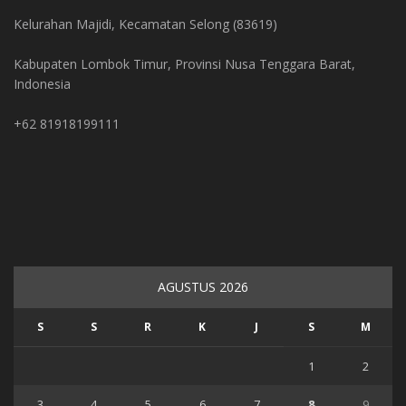
Kelurahan Majidi, Kecamatan Selong (83619)
Kabupaten Lombok Timur, Provinsi Nusa Tenggara Barat,
Indonesia
+62 81918199111
AGUSTUS 2026
S
S
R
K
J
S
M
1
2
3
4
5
6
7
8
9