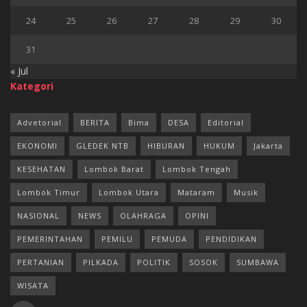
24
25
26
27
28
29
30
31
« Jul
Kategori
Advetorial
BERITA
Bima
DESA
Editorial
EKONOMI
GLEDEK NTB
HIBURAN
HUKUM
Jakarta
KESEHATAN
Lombok Barat
Lombok Tengah
Lombok Timur
Lombok Utara
Mataram
Musik
NASIONAL
NEWS
OLAHRAGA
OPINI
PEMERINTAHAN
PEMILU
PEMUDA
PENDIDIKAN
PERTANIAN
PILKADA
POLITIK
SOSOK
SUMBAWA
WISATA