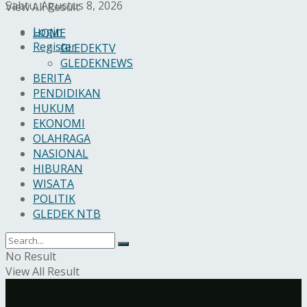
Sabtu, Agustus 8, 2026
View All Result
Login
HOME
Register
GLEDEKTV
GLEDEKNEWS
BERITA
PENDIDIKAN
HUKUM
EKONOMI
OLAHRAGA
NASIONAL
HIBURAN
WISATA
POLITIK
GLEDEK NTB
No Result
View All Result