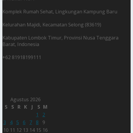
Komplek Rumah Sehat, Lingkungan Kampung Baru
Kelurahan Majidi, Kecamatan Selong (83619)
Kabupaten Lombok Timur, Provinsi Nusa Tenggara
Barat, Indonesia
+62 81918199111
Agustus 2026
S
S
R
K
J
S
M
1
2
3
4
5
6
7
8
9
10
11
12
13
14
15
16