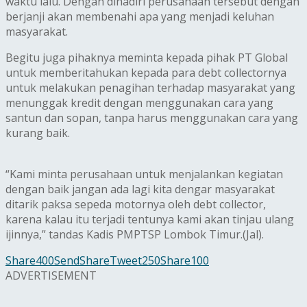
waktu lalu. Dengan dihadiri perusahaan tersebut dengan
berjanji akan membenahi apa yang menjadi keluhan
masyarakat.
Begitu juga pihaknya meminta kepada pihak PT Global
untuk memberitahukan kepada para debt collectornya
untuk melakukan penagihan terhadap masyarakat yang
menunggak kredit dengan menggunakan cara yang
santun dan sopan, tanpa harus menggunakan cara yang
kurang baik.‎
“Kami minta perusahaan untuk menjalankan kegiatan
dengan baik jangan ada lagi kita dengar masyarakat
ditarik paksa sepeda motornya oleh debt collector,
karena kalau itu terjadi tentunya kami akan tinjau ulang
ijinnya,” tandas Kadis PMPTSP Lombok Timur.(Jal).
Share
400
Send
Share
Tweet
250
Share
100
ADVERTISEMENT