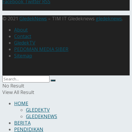
Facebook
Twitter
RSS
© 2021
GledekNews
– TIM IT Gledeknews
gledeknews
.
About
Contact
GledekTV
PEDOMAN MEDIA SIBER
Sitemap
No Result
View All Result
HOME
GLEDEKTV
GLEDEKNEWS
BERITA
PENDIDIKAN