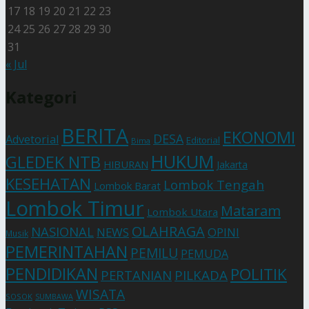
17
18
19
20
21
22
23
24
25
26
27
28
29
30
31
« Jul
Kategori
BERITA
EKONOMI
DESA
Advetorial
Editorial
Bima
HUKUM
GLEDEK NTB
HIBURAN
Jakarta
KESEHATAN
Lombok Tengah
Lombok Barat
Lombok Timur
Mataram
Lombok Utara
OLAHRAGA
NASIONAL
NEWS
OPINI
Musik
PEMERINTAHAN
PEMILU
PEMUDA
PENDIDIKAN
POLITIK
PERTANIAN
PILKADA
WISATA
SOSOK
SUMBAWA