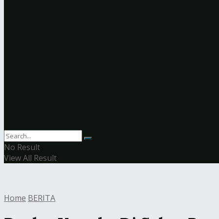
No Result
View All Result
Home
BERITA