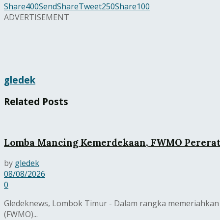
Share
400
Send
Share
Tweet
250
Share
100
ADVERTISEMENT
gledek
Related
Posts
Lomba Mancing Kemerdekaan, FWMO Pererat 
by
gledek
08/08/2026
0
Gledeknews, Lombok Timur - Dalam rangka memeriahkan 
(FWMO)...