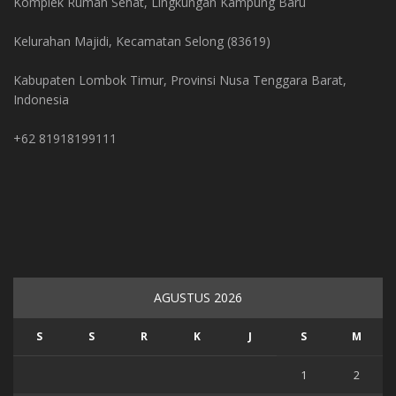
Komplek Rumah Sehat, Lingkungan Kampung Baru
Kelurahan Majidi, Kecamatan Selong (83619)
Kabupaten Lombok Timur, Provinsi Nusa Tenggara Barat,
Indonesia
+62 81918199111
AGUSTUS 2026
S
S
R
K
J
S
M
1
2