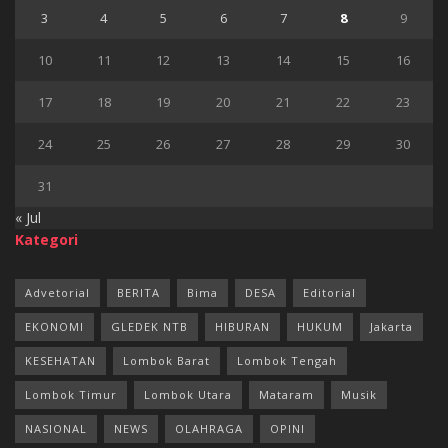
3
4
5
6
7
8
9
10
11
12
13
14
15
16
17
18
19
20
21
22
23
24
25
26
27
28
29
30
31
« Jul
Kategori
Advetorial
BERITA
Bima
DESA
Editorial
EKONOMI
GLEDEK NTB
HIBURAN
HUKUM
Jakarta
KESEHATAN
Lombok Barat
Lombok Tengah
Lombok Timur
Lombok Utara
Mataram
Musik
NASIONAL
NEWS
OLAHRAGA
OPINI