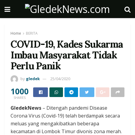
Home
BERITA
COVID-19, Kades Sukarma
Imbau Masyarakat Tidak
Perlu Panik
by
gledek
25/04/2020
1000
SHARES
GledekNews
– Ditengah pandemi Disease
Corona Virus (Covid-19) telah berdampak secara
meluas yang mengakibatkan beberapa
kecamatan di Lombok Timur divonis zona merah.