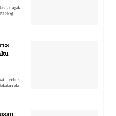
tau berugak
Ketapang
res
aku
akat Lombok
lakukan aksi
usan