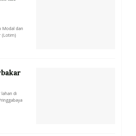
n Modal dan
 (Lotim)
rbakar
 lahan di
ringgabaya