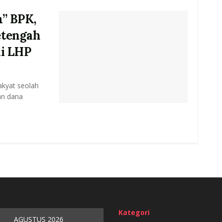
m” BPK,
etengah
di LHP
akyat seolah
an dana
Kategori
AGUSTUS 2026