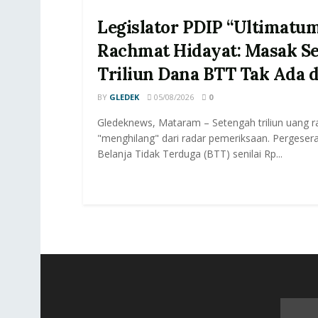
Legislator PDIP “Ultimatu
Rachmat Hidayat: Masak S
Triliun Dana BTT Tak Ada 
BY
GLEDEK
05/08/2026
0
Gledeknews, Mataram – Setengah triliun uang r
"menghilang" dari radar pemeriksaan. Pergeser
Belanja Tidak Terduga (BTT) senilai Rp...