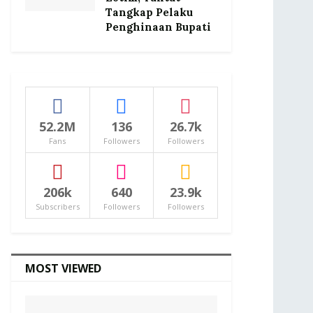
Tangkap Pelaku
Penghinaan Bupati
52.2M
136
26.7k
Fans
Followers
Followers
206k
640
23.9k
Subscribers
Followers
Followers
MOST VIEWED