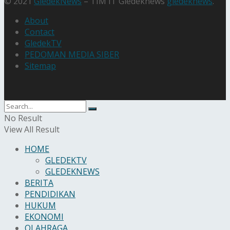
© 2021
GledekNews
– TIM IT Gledeknews
gledeknews
.
About
Contact
GledekTV
PEDOMAN MEDIA SIBER
Sitemap
No Result
View All Result
HOME
GLEDEKTV
GLEDEKNEWS
BERITA
PENDIDIKAN
HUKUM
EKONOMI
OLAHRAGA