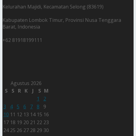
Kelurahan Majidi, Kecamatan Selong (83619)
Kabupaten Lombok Timur, Provinsi Nusa Tenggara
Barat, Indonesia
+62 81918199111
Agustus 2026
S
S
R
K
J
S
M
1
2
3
4
5
6
7
8
9
10
11
12
13
14
15
16
17
18
19
20
21
22
23
24
25
26
27
28
29
30