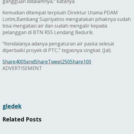
gangguan didalamnya,” katanya.
Kemudian ditempat terpisah Direktur Utama PDAM
Lotim,Bambang Supriyatno mengatakan pihaknya sudah
bisa mengatasi air dan sudah mengalir kepada
pelanggan di BTN RSS Lendang Bedurik.
“Kendalanya adanya pengaturan air paska selesai
diperbaiki proyek di PTC,” tegasnya singkat. (Jal).
Share
400
Send
Share
Tweet
250
Share
100
ADVERTISEMENT
gledek
Related
Posts