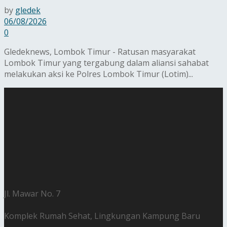
by
gledek
06/08/2026
0
Gledeknews, Lombok Timur - Ratusan masyarakat
Lombok Timur yang tergabung dalam aliansi sahabat
melakukan aksi ke Polres Lombok Timur (Lotim)...
Jl. Mawar No. 7
Komplek Rumah Sehat, Lingkungan Kampung Baru