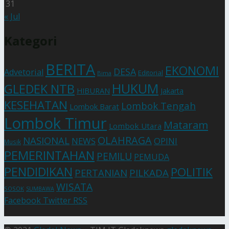
31
« Jul
Kategori
BERITA
EKONOMI
DESA
Advetorial
Editorial
Bima
HUKUM
GLEDEK NTB
HIBURAN
Jakarta
KESEHATAN
Lombok Tengah
Lombok Barat
Lombok Timur
Mataram
Lombok Utara
OLAHRAGA
NASIONAL
NEWS
OPINI
Musik
PEMERINTAHAN
PEMILU
PEMUDA
PENDIDIKAN
POLITIK
PERTANIAN
PILKADA
WISATA
SOSOK
SUMBAWA
Facebook
Twitter
RSS