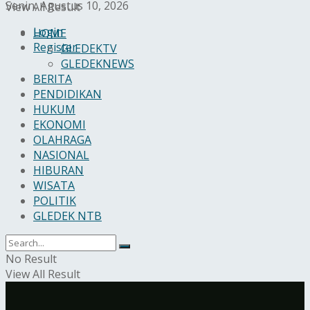
Senin, Agustus 10, 2026
View All Result
Login
HOME
Register
GLEDEKTV
GLEDEKNEWS
BERITA
PENDIDIKAN
HUKUM
EKONOMI
OLAHRAGA
NASIONAL
HIBURAN
WISATA
POLITIK
GLEDEK NTB
No Result
View All Result