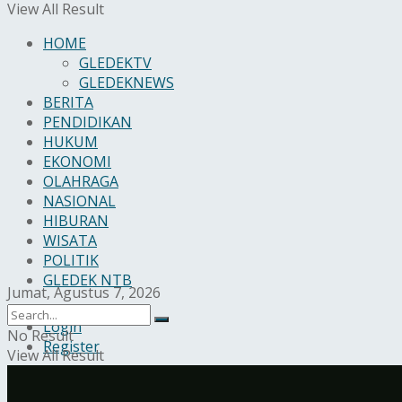
View All Result
HOME
GLEDEKTV
GLEDEKNEWS
BERITA
PENDIDIKAN
HUKUM
EKONOMI
OLAHRAGA
NASIONAL
HIBURAN
WISATA
POLITIK
GLEDEK NTB
Jumat, Agustus 7, 2026
Login
No Result
Register
View All Result