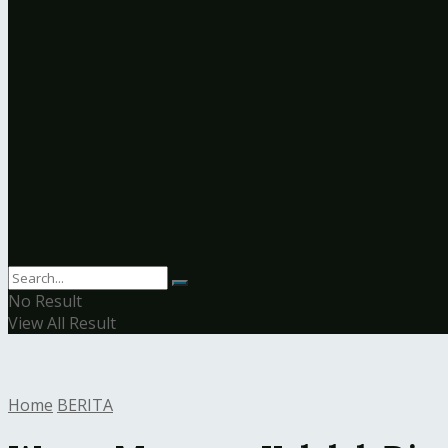
No Result
View All Result
Home
BERITA