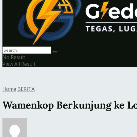
No Result
View All Result
Home
BERITA
Wamenkop Berkunjung ke L