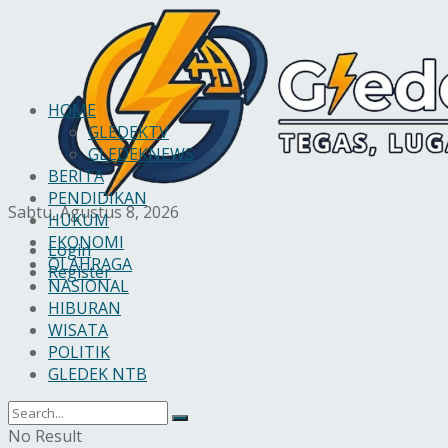
HOME
GLEDEKTV
GLEDEKNEWS
BERITA
PENDIDIKAN
Sabtu, Agustus 8, 2026
HUKUM
EKONOMI
Login
OLAHRAGA
Register
NASIONAL
HIBURAN
WISATA
POLITIK
GLEDEK NTB
No Result