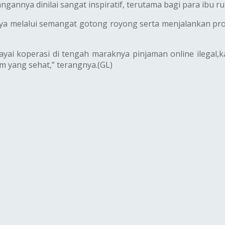
gannya dinilai sangat inspiratif, terutama bagi para ibu r
rdaya melalui semangat gotong royong serta menjalankan p
 koperasi di tengah maraknya pinjaman online ilegal,kare
m yang sehat,” terangnya.(GL)