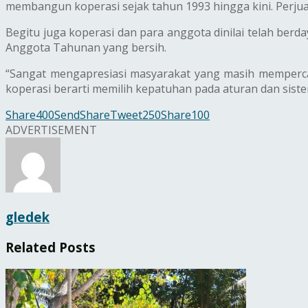
membangun koperasi sejak tahun 1993 hingga kini. Perjuan
Begitu juga koperasi dan para anggota dinilai telah be
Anggota Tahunan yang bersih.
“Sangat mengapresiasi masyarakat yang masih mempercayai
koperasi berarti memilih kepatuhan pada aturan dan siste
Share
400
Send
Share
Tweet
250
Share
100
ADVERTISEMENT
gledek
Related
Posts