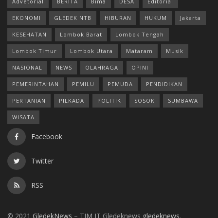
Advetorial
BERITA
Bima
DESA
Editorial
EKONOMI
GLEDEK NTB
HIBURAN
HUKUM
Jakarta
KESEHATAN
Lombok Barat
Lombok Tengah
Lombok Timur
Lombok Utara
Mataram
Musik
NASIONAL
NEWS
OLAHRAGA
OPINI
PEMERINTAHAN
PEMILU
PEMUDA
PENDIDIKAN
PERTANIAN
PILKADA
POLITIK
SOSOK
SUMBAWA
WISATA
Facebook
Twitter
RSS
© 2021
GledekNews
– TIM IT Gledeknews
gledeknews
.