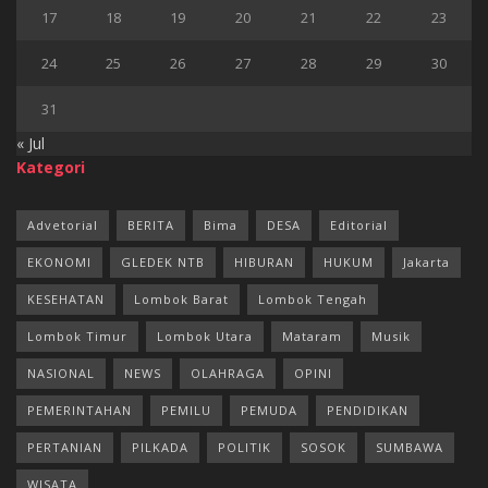
17
18
19
20
21
22
23
24
25
26
27
28
29
30
31
« Jul
Kategori
Advetorial
BERITA
Bima
DESA
Editorial
EKONOMI
GLEDEK NTB
HIBURAN
HUKUM
Jakarta
KESEHATAN
Lombok Barat
Lombok Tengah
Lombok Timur
Lombok Utara
Mataram
Musik
NASIONAL
NEWS
OLAHRAGA
OPINI
PEMERINTAHAN
PEMILU
PEMUDA
PENDIDIKAN
PERTANIAN
PILKADA
POLITIK
SOSOK
SUMBAWA
WISATA