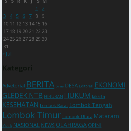
S
S
R
K
J
S
M
1
2
3
4
5
6
7
8
9
10
11
12
13
14
15
16
17
18
19
20
21
22
23
24
25
26
27
28
29
30
31
« Jul
Kategori
BERITA
EKONOMI
DESA
Advetorial
Editorial
Bima
HUKUM
GLEDEK NTB
HIBURAN
Jakarta
KESEHATAN
Lombok Tengah
Lombok Barat
Lombok Timur
Mataram
Lombok Utara
OLAHRAGA
NASIONAL
NEWS
OPINI
Musik