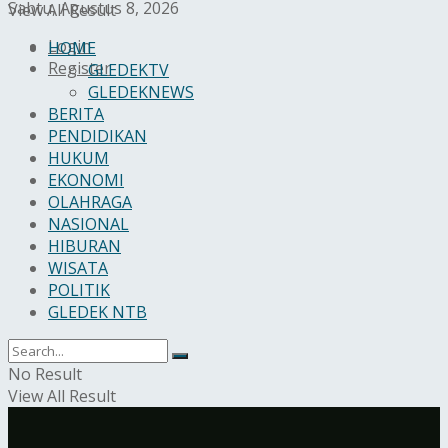
Sabtu, Agustus 8, 2026
View All Result
Login
HOME
Register
GLEDEKTV
GLEDEKNEWS
BERITA
PENDIDIKAN
HUKUM
EKONOMI
OLAHRAGA
NASIONAL
HIBURAN
WISATA
POLITIK
GLEDEK NTB
No Result
View All Result