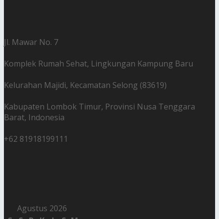
Jl. Mawar No. 7
Komplek Rumah Sehat, Lingkungan Kampung Baru
Kelurahan Majidi, Kecamatan Selong (83619)
Kabupaten Lombok Timur, Provinsi Nusa Tenggara
Barat, Indonesia
+62 81918199111
Agustus 2026