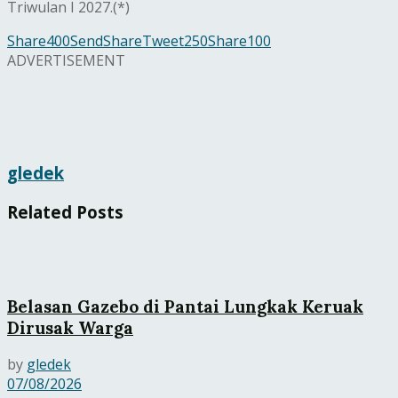
Triwulan I 2027.(*)
Share
400
Send
Share
Tweet
250
Share
100
ADVERTISEMENT
gledek
Related
Posts
Belasan Gazebo di Pantai Lungkak Keruak
Dirusak Warga
by
gledek
07/08/2026