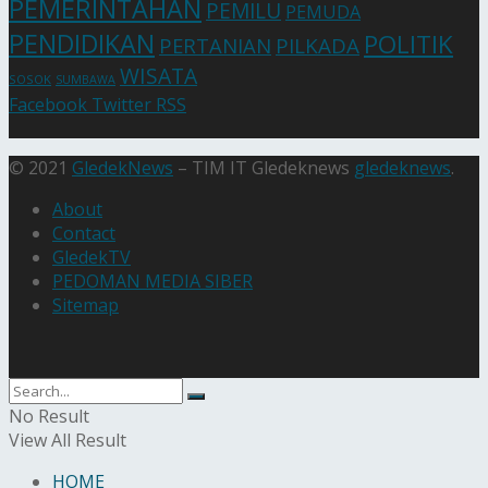
PEMERINTAHAN
PEMILU
PEMUDA
PENDIDIKAN
POLITIK
PERTANIAN
PILKADA
WISATA
SOSOK
SUMBAWA
Facebook
Twitter
RSS
© 2021
GledekNews
– TIM IT Gledeknews
gledeknews
.
About
Contact
GledekTV
PEDOMAN MEDIA SIBER
Sitemap
No Result
View All Result
HOME