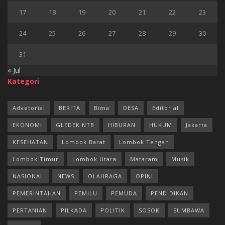
17
18
19
20
21
22
23
24
25
26
27
28
29
30
31
« Jul
Kategori
Advetorial
BERITA
Bima
DESA
Editorial
EKONOMI
GLEDEK NTB
HIBURAN
HUKUM
Jakarta
KESEHATAN
Lombok Barat
Lombok Tengah
Lombok Timur
Lombok Utara
Mataram
Musik
NASIONAL
NEWS
OLAHRAGA
OPINI
PEMERINTAHAN
PEMILU
PEMUDA
PENDIDIKAN
PERTANIAN
PILKADA
POLITIK
SOSOK
SUMBAWA