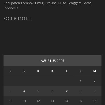
Kabupaten Lombok Timur, Provinsi Nusa Tenggara Barat,
Indonesia
+62 81918199111
AGUSTUS 2026
S
S
R
K
J
S
M
1
2
3
4
5
6
7
8
9
10
11
12
13
14
15
16