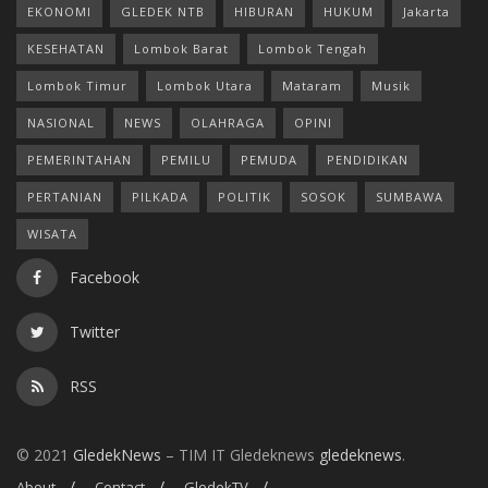
EKONOMI
GLEDEK NTB
HIBURAN
HUKUM
Jakarta
KESEHATAN
Lombok Barat
Lombok Tengah
Lombok Timur
Lombok Utara
Mataram
Musik
NASIONAL
NEWS
OLAHRAGA
OPINI
PEMERINTAHAN
PEMILU
PEMUDA
PENDIDIKAN
PERTANIAN
PILKADA
POLITIK
SOSOK
SUMBAWA
WISATA
Facebook
Twitter
RSS
© 2021
GledekNews
– TIM IT Gledeknews
gledeknews
.
About
Contact
GledekTV