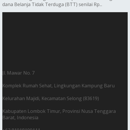
dana Belanja Tidak Terduga (BTT) senilai Rp...
Jl. Mawar No. 7
Komplek Rumah Sehat, Lingkungan Kampung Baru
Kelurahan Majidi, Kecamatan Selong (83619)
Kabupaten Lombok Timur, Provinsi Nusa Tenggara
Barat, Indonesia