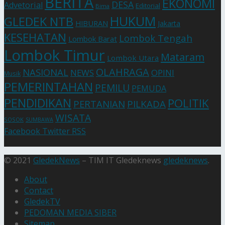
BERITA
EKONOMI
DESA
Advetorial
Editorial
Bima
HUKUM
GLEDEK NTB
HIBURAN
Jakarta
KESEHATAN
Lombok Tengah
Lombok Barat
Lombok Timur
Mataram
Lombok Utara
OLAHRAGA
NASIONAL
NEWS
OPINI
Musik
PEMERINTAHAN
PEMILU
PEMUDA
PENDIDIKAN
POLITIK
PERTANIAN
PILKADA
WISATA
SOSOK
SUMBAWA
Facebook
Twitter
RSS
© 2021
GledekNews
– TIM IT Gledeknews
gledeknews
.
About
Contact
GledekTV
PEDOMAN MEDIA SIBER
Sitemap